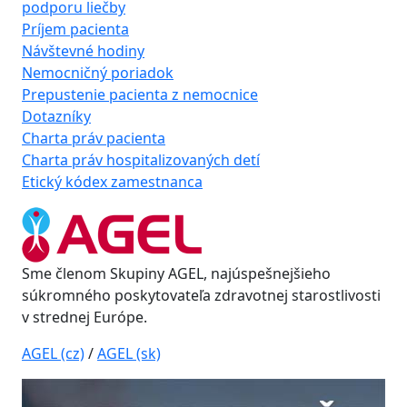
podporu liečby
Príjem pacienta
Návštevné hodiny
Nemocničný poriadok
Prepustenie pacienta z nemocnice
Dotazníky
Charta práv pacienta
Charta práv hospitalizovaných detí
Etický kódex zamestnanca
Sme členom Skupiny AGEL, najúspešnejšieho
súkromného poskytovateľa zdravotnej starostlivosti
v strednej Európe.
AGEL (cz)
/
AGEL (sk)