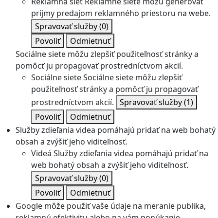
Reklamná sieť
Reklamné siete môžu generovať
príjmy predajom reklamného priestoru na webe.
Spravovať služby
(0)
Povoliť
Odmietnuť
Sociálne siete môžu zlepšiť použiteľnosť stránky a
pomôcť ju propagovať prostredníctvom akcií.
Sociálne siete
Sociálne siete môžu zlepšiť
použiteľnosť stránky a pomôcť ju propagovať
prostredníctvom akcií.
Spravovať služby
(1)
Povoliť
Odmietnuť
Služby zdieľania videa pomáhajú pridať na web bohatý
obsah a zvýšiť jeho viditeľnosť.
Videá
Služby zdieľania videa pomáhajú pridať na
web bohatý obsah a zvýšiť jeho viditeľnosť.
Spravovať služby
(0)
Povoliť
Odmietnuť
Google môže použiť vaše údaje na meranie publika,
reklamnú efektivitu alebo na vám ponúkanie