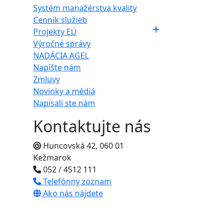
Systém manažérstva kvality
Cenník služieb
Projekty EÚ
Výročné správy
NADÁCIA AGEL
Napíšte nám
Zmluvy
Novinky a médiá
Napísali ste nám
Kontaktujte nás
Huncovská 42, 060 01
Kežmarok
052 / 4512 111
Telefónny zoznam
Ako nás nájdete