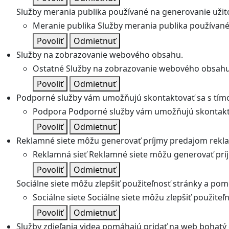
Služby merania publika používané na generovanie užitoč
Meranie publika
Služby merania publika používané 
Povoliť
Odmietnuť
Služby na zobrazovanie webového obsahu.
Ostatné
Služby na zobrazovanie webového obsahu
Povoliť
Odmietnuť
Podporné služby vám umožňujú skontaktovať sa s tímo
Podpora
Podporné služby vám umožňujú skontakto
Povoliť
Odmietnuť
Reklamné siete môžu generovať príjmy predajom rekl
Reklamná sieť
Reklamné siete môžu generovať prí
Povoliť
Odmietnuť
Sociálne siete môžu zlepšiť použiteľnosť stránky a pom
Sociálne siete
Sociálne siete môžu zlepšiť použite
Povoliť
Odmietnuť
Služby zdieľania videa pomáhajú pridať na web bohatý o