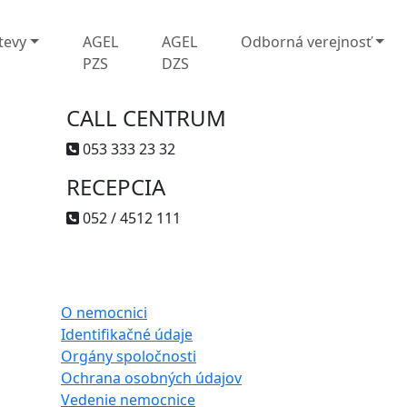
tevy
AGEL
AGEL
Odborná verejnosť
PZS
DZS
CALL CENTRUM
053 333 23 32
RECEPCIA
052 / 4512 111
O nemocnici
Identifikačné údaje
Orgány spoločnosti
Ochrana osobných údajov
Vedenie nemocnice