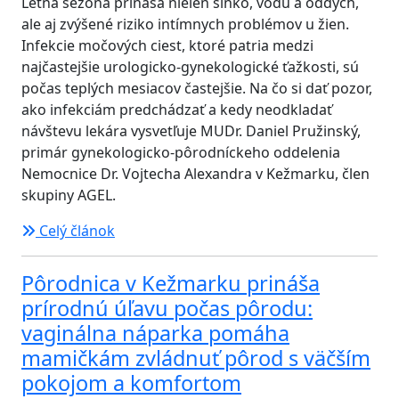
Letná sezóna prináša nielen slnko, vodu a oddych,
ale aj zvýšené riziko intímnych problémov u žien.
Infekcie močových ciest, ktoré patria medzi
najčastejšie urologicko-gynekologické ťažkosti, sú
počas teplých mesiacov častejšie. Na čo si dať pozor,
ako infekciám predchádzať a kedy neodkladať
návštevu lekára vysvetľuje MUDr. Daniel Pružinský,
primár gynekologicko-pôrodníckeho oddelenia
Nemocnice Dr. Vojtecha Alexandra v Kežmarku, člen
skupiny AGEL.
Celý článok
Pôrodnica v Kežmarku prináša
prírodnú úľavu počas pôrodu:
vaginálna náparka pomáha
mamičkám zvládnuť pôrod s väčším
pokojom a komfortom