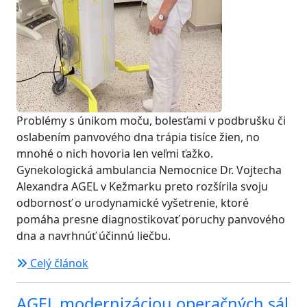
Problémy s únikom moču, bolesťami v podbrušku či
oslabením panvového dna trápia tisíce žien, no
mnohé o nich hovoria len veľmi ťažko.
Gynekologická ambulancia Nemocnice Dr. Vojtecha
Alexandra AGEL v Kežmarku preto rozšírila svoju
odbornosť o urodynamické vyšetrenie, ktoré
pomáha presne diagnostikovať poruchy panvového
dna a navrhnúť účinnú liečbu.
Celý článok
AGEL modernizáciou operačných sál