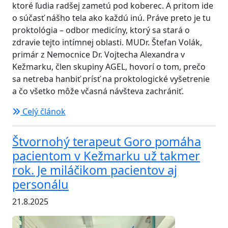
ktoré ľudia radšej zametú pod koberec. A pritom ide
o súčasť nášho tela ako každú inú. Práve preto je tu
proktológia – odbor medicíny, ktorý sa stará o
zdravie tejto intímnej oblasti. MUDr. Štefan Volák,
primár z Nemocnice Dr. Vojtecha Alexandra v
Kežmarku, člen skupiny AGEL, hovorí o tom, prečo
sa netreba hanbiť prísť na proktologické vyšetrenie
a čo všetko môže včasná návšteva zachrániť.
Celý článok
Štvornohý terapeut Goro pomáha
pacientom v Kežmarku už takmer
rok. Je miláčikom pacientov aj
personálu
21.8.2025