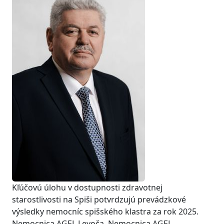
Kľúčovú úlohu v dostupnosti zdravotnej
starostlivosti na Spiši potvrdzujú prevádzkové
výsledky nemocníc spišského klastra za rok 2025.
Nemocnica AGEL Levoča, Nemocnica AGEL