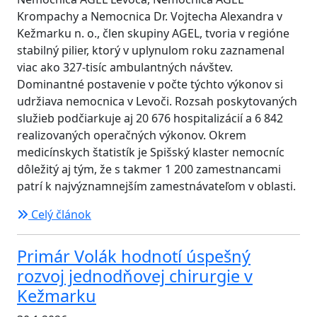
Krompachy a Nemocnica Dr. Vojtecha Alexandra v
Kežmarku n. o., člen skupiny AGEL, tvoria v regióne
stabilný pilier, ktorý v uplynulom roku zaznamenal
viac ako 327-tisíc ambulantných návštev.
Dominantné postavenie v počte týchto výkonov si
udržiava nemocnica v Levoči. Rozsah poskytovaných
služieb podčiarkuje aj 20 676 hospitalizácií a 6 842
realizovaných operačných výkonov. Okrem
medicínskych štatistík je Spišský klaster nemocníc
dôležitý aj tým, že s takmer 1 200 zamestnancami
patrí k najvýznamnejším zamestnávateľom v oblasti.
Celý článok
Primár Volák hodnotí úspešný
rozvoj jednodňovej chirurgie v
Kežmarku