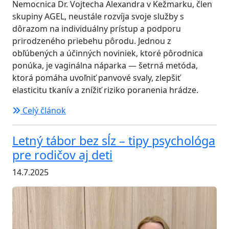
Nemocnica Dr. Vojtecha Alexandra v Kežmarku, člen
skupiny AGEL, neustále rozvíja svoje služby s
dôrazom na individuálny prístup a podporu
prirodzeného priebehu pôrodu. Jednou z
obľúbených a účinných noviniek, ktoré pôrodnica
ponúka, je vaginálna náparka — šetrná metóda,
ktorá pomáha uvoľniť panvové svaly, zlepšiť
elasticitu tkanív a znížiť riziko poranenia hrádze.
Celý článok
Letný tábor bez sĺz – tipy psychológa
pre rodičov aj deti
14.7.2025