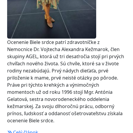
Ocenenie Biele srdce patrí zdravotníčke z
Nemocnice Dr. Vojtecha Alexandra Kežmarok, člen
skupiny AGEL, ktorá už tri desaťročia stojí pri prvých
chvíľach nového života. Sú chvíle, ktoré sa v živote
rodiny nezabúdajú. Prvý nádych dieťaťa, prvé
priloženie k mame, prvé neisté otázky po pôrode.
Práve pri týchto krehkých a výnimočných
momentoch už od roku 1996 stojí Mgr. Antónia
Gelatová, sestra novorodeneckého oddelenia
kežmarskej. Za svoju dlhoročnú prácu, odborný
prínos, ľudskosť a oddanosť ošetrovateľstvu získala
ocenenie Biele srdce.
Celý článok