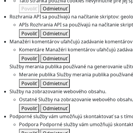
Táto stránka používa cookies nevyhnutné pre jej 
Povoliť
Odmietnuť
Rozhrania API sa používajú na načítanie skriptov: geolok
APIs
Rozhrania API sa používajú na načítanie skripto
Povoliť
Odmietnuť
Manažéri komentárov uľahčujú zadávanie komentárov 
Komentáre
Manažéri komentárov uľahčujú zadávan
Povoliť
Odmietnuť
Služby merania publika používané na generovanie užitoč
Meranie publika
Služby merania publika používané 
Povoliť
Odmietnuť
Služby na zobrazovanie webového obsahu.
Ostatné
Služby na zobrazovanie webového obsahu
Povoliť
Odmietnuť
Podporné služby vám umožňujú skontaktovať sa s tímo
Podpora
Podporné služby vám umožňujú skontakto