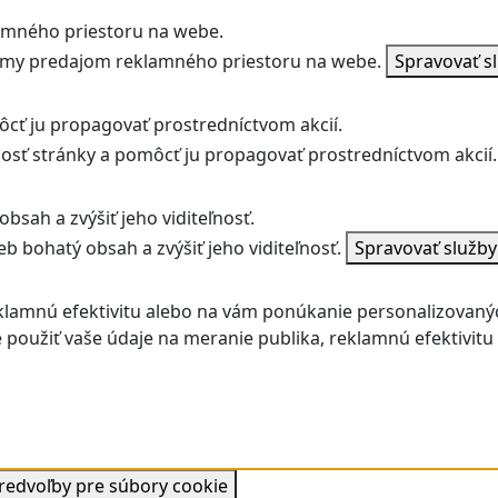
amného priestoru na webe.
jmy predajom reklamného priestoru na webe.
Spravovať s
ôcť ju propagovať prostredníctvom akcií.
ľnosť stránky a pomôcť ju propagovať prostredníctvom akcií.
bsah a zvýšiť jeho viditeľnosť.
b bohatý obsah a zvýšiť jeho viditeľnosť.
Spravovať služb
klamnú efektivitu alebo na vám ponúkanie personalizovaný
použiť vaše údaje na meranie publika, reklamnú efektivit
predvoľby pre súbory cookie