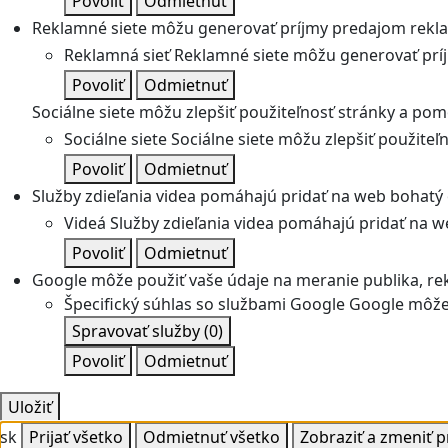
Povoliť
Odmietnuť
Reklamné siete môžu generovať príjmy predajom rekl
Reklamná sieť
Reklamné siete môžu generovať prí
Povoliť
Odmietnuť
Sociálne siete môžu zlepšiť použiteľnosť stránky a pom
Sociálne siete
Sociálne siete môžu zlepšiť použite
Povoliť
Odmietnuť
Služby zdieľania videa pomáhajú pridať na web bohatý o
Videá
Služby zdieľania videa pomáhajú pridať na we
Povoliť
Odmietnuť
Google môže použiť vaše údaje na meranie publika, re
Špecifický súhlas so službami Google
Google môže 
Spravovať služby
(0)
Povoliť
Odmietnuť
Uložiť
sk
Prijať všetko
Odmietnuť všetko
Zobraziť a zmeniť 