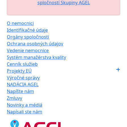
spločností Skupiny AGEL
O nemocnici
Identifikačné údaje
Orgány spoločnosti
Ochrana osobných údajov
Vedenie nemocnice
Systém manažérstva kvality
Cenník služieb
Projekty EÚ
Výročné správy
NADÁCIA AGEL
Napíšte nám
Zmluvy
Novinky a médiá
Napísali ste nám