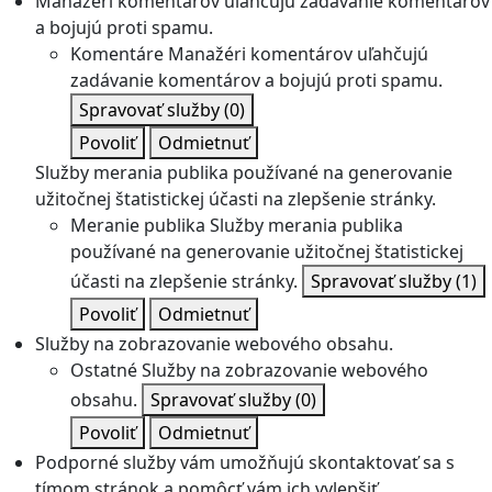
Manažéri komentárov uľahčujú zadávanie komentárov
a bojujú proti spamu.
Komentáre
Manažéri komentárov uľahčujú
zadávanie komentárov a bojujú proti spamu.
Spravovať služby
(0)
Povoliť
Odmietnuť
Služby merania publika používané na generovanie
užitočnej štatistickej účasti na zlepšenie stránky.
Meranie publika
Služby merania publika
používané na generovanie užitočnej štatistickej
účasti na zlepšenie stránky.
Spravovať služby
(1)
Povoliť
Odmietnuť
Služby na zobrazovanie webového obsahu.
Ostatné
Služby na zobrazovanie webového
obsahu.
Spravovať služby
(0)
Povoliť
Odmietnuť
Podporné služby vám umožňujú skontaktovať sa s
tímom stránok a pomôcť vám ich vylepšiť.