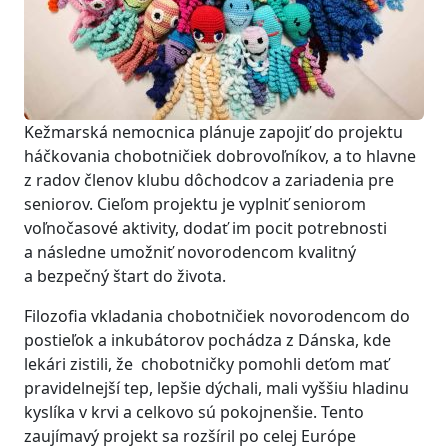
Kežmarská nemocnica plánuje zapojiť do projektu
háčkovania chobotničiek dobrovoľníkov, a to hlavne
z radov členov klubu dôchodcov a zariadenia pre
seniorov. Cieľom projektu je vyplniť seniorom
voľnočasové aktivity, dodať im pocit potrebnosti
a následne umožniť novorodencom kvalitný
a bezpečný štart do života.
Filozofia vkladania chobotničiek novorodencom do
postieľok a inkubátorov pochádza z Dánska, kde
lekári zistili, že chobotničky pomohli deťom mať
pravidelnejší tep, lepšie dýchali, mali vyššiu hladinu
kyslíka v krvi a celkovo sú pokojnenšie. Tento
zaujímavý projekt sa rozšíril po celej Európe