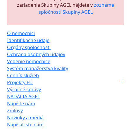
zariadenia Skupiny AGEL nájdete v
zozname
spločností Skupiny AGEL
O nemocnici
Identifikačné údaje
Orgány spoločnosti
Ochrana osobných údajov
Vedenie nemocnice
Systém manažérstva kvality
Cenník služieb
Projekty EÚ
Výročné správy
NADÁCIA AGEL
Napíšte nám
Zmluvy
Novinky a médiá
Napísali ste nám