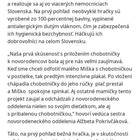
a realizuje sa aj vo viacerých nemocniciach
Slovenska. Na prvý pohľad neobvyklé hračky sú
vyrobené zo 100-percentnej bavlny, vyplnené
antialergickým dutým vláknom, čím je zabezpečená
ich hygienická bezchybnosť. Háčkujú ich
dobrovoľníci na celom Slovensku.
„Naša prvá skúsenosť s priložením chobotničky
k novorodencovi bola aj pre nás veľmi zaujímavá.
Keď sme chceli odfotiť malého Miška s chobotničkou
v postielke, tak predtým intenzívne plakal. Po vložení
chápadla chobotničky do jeho rúčky plač prestal
a Miško spokojne spinkal. Aj ostatné mamičky tento
projekt zaujal a odchádzali z novorodeneckého
oddelenia nielen so svojím dieťatkom, ale aj
s pribalenou chobotničkou,“ hovorí vedúca sestra
novorodeneckého oddelenia Alžbeta Pokrivčáková.
Táto, na prvý pohľad bežná hračka, je v skutočnosti