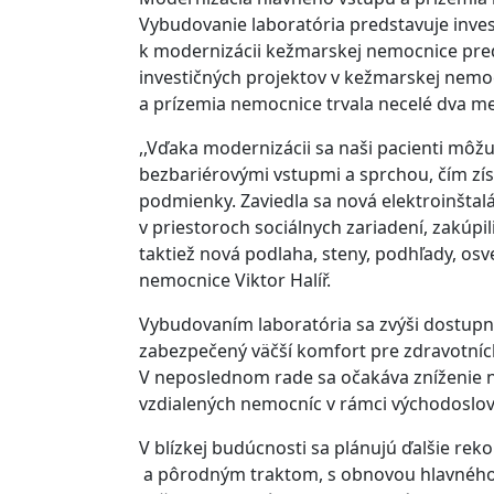
Vybudovanie laboratória predstavuje invest
k modernizácii kežmarskej nemocnice predst
investičných projektov v kežmarskej nemoc
a prízemia nemocnice trvala necelé dva me
,,Vďaka modernizácii sa naši pacienti môžu
bezbariérovými vstupmi a sprchou, čím zís
podmienky. Zaviedla sa nová elektroinštalá
v priestoroch sociálnych zariadení, zakúp
taktiež nová podlaha, steny, podhľady, osv
nemocnice Viktor Halíř.
Vybudovaním laboratória sa zvýši dostupno
zabezpečený väčší komfort pre zdravotníck
V neposlednom rade sa očakáva zníženie n
vzdialených nemocníc v rámci východoslo
V blízkej budúcnosti sa plánujú ďalšie re
a pôrodným traktom, s obnovou hlavného 