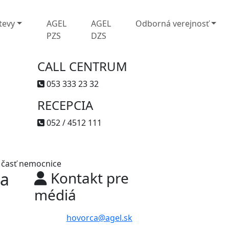
tevy
AGEL
AGEL
Odborná verejnosť
PZS
DZS
CALL CENTRUM
053 333 23 32
RECEPCIA
052 / 4512 111
 časť nemocnice
 a
Kontakt pre
médiá
hovorca@agel.sk