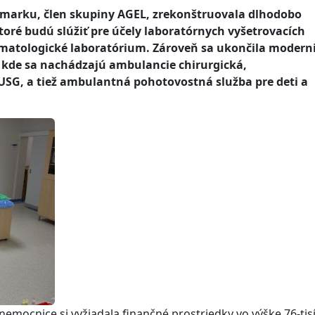
žmarku, člen skupiny AGEL, zrekonštruovala dlhodobo
toré budú slúžiť pre účely laboratórnych vyšetrovacích
matologické laboratórium. Zároveň sa ukončila modern
 kde sa nachádzajú ambulancie chirurgická,
USG, a tiež ambulantná pohotovostná služba pre deti a
mocnice si vyžiadala finančné prostriedky vo výške 76-tisí