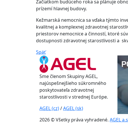
Začiatkom budúceho roka sa plánuje obnov
prízemí hlavnej budovy.
Kežmarská nemocnica sa vďaka týmto inves
kvalitnej a komplexnej zdravotnej starost
priestorov nemocnice a činností, ktoré s
dostupnosti zdravotnej starostlivosti a sk
Späť
Sme členom Skupiny AGEL,
najúspešnejšieho súkromného
poskytovateľa zdravotnej
starostlivosti v strednej Európe.
AGEL (cz)
/
AGEL (sk)
2026 © Všetky práva vyhradené.
AGEL a.s