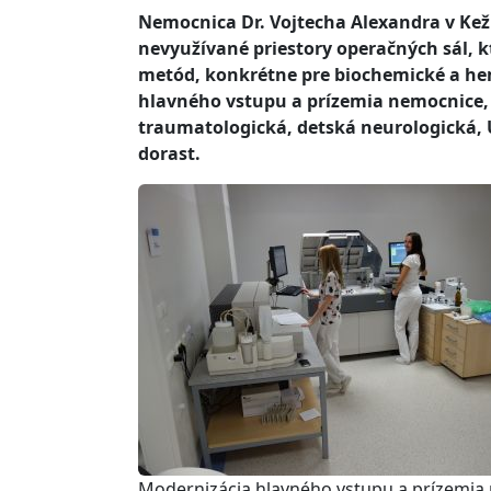
Nemocnica Dr. Vojtecha Alexandra v Ke
nevyužívané priestory operačných sál, k
metód, konkrétne pre biochemické a he
hlavného vstupu a prízemia nemocnice,
traumatologická, detská neurologická, 
dorast.
Modernizácia hlavného vstupu a prízemia ne