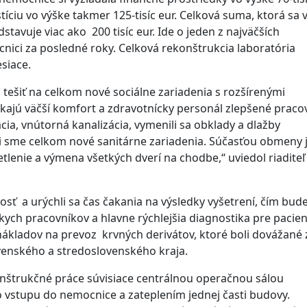
íciu vo výške takmer 125-tisíc eur. Celková suma, ktorá sa 
avuje viac ako 200 tisíc eur. Ide o jeden z najväčších
nici za posledné roky. Celková rekonštrukcia laboratória
siace.
 tešiť na celkom nové sociálne zariadenia s rozšírenými
kajú väčší komfort a zdravotnícky personál zlepšené praco
cia, vnútorná kanalizácia, vymenili sa obklady a dlažby
ili sme celkom nové sanitárne zariadenia. Súčasťou obmeny 
etlenie a výmena všetkých dverí na chodbe,“ uviedol riaditeľ
sť a urýchli sa čas čakania na výsledky vyšetrení, čím bud
ych pracovníkov a hlavne rýchlejšia diagnostika pre pacien
ákladov na prevoz krvných derivátov, ktoré boli dovážané 
venského a stredoslovenského kraja.
konštrukčné práce súvisiace centrálnou operačnou sálou
vstupu do nemocnice a zateplením jednej časti budovy.