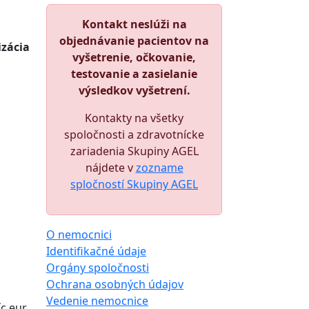
Kontakt neslúži na
objednávanie pacientov na
izácia
vyšetrenie, očkovanie,
testovanie a zasielanie
výsledkov vyšetrení.
Kontakty na všetky
spoločnosti a zdravotnícke
zariadenia Skupiny AGEL
nájdete v
zozname
spločností Skupiny AGEL
O nemocnici
Identifikačné údaje
Orgány spoločnosti
Ochrana osobných údajov
Vedenie nemocnice
c eur.