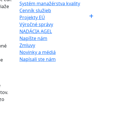
Systém manažérstva kvality
viaže
Cenník služieb
Projekty EÚ
Výročné správy
NADÁCIA AGEL
Napíšte nám
Zmluvy
vné
Novinky a médiá
Napísali ste nám
je
e
tov.
zo