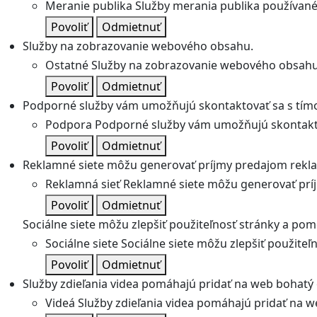
Meranie publika
Služby merania publika používané 
Povoliť
Odmietnuť
Služby na zobrazovanie webového obsahu.
Ostatné
Služby na zobrazovanie webového obsahu
Povoliť
Odmietnuť
Podporné služby vám umožňujú skontaktovať sa s tímo
Podpora
Podporné služby vám umožňujú skontakto
Povoliť
Odmietnuť
Reklamné siete môžu generovať príjmy predajom rekl
Reklamná sieť
Reklamné siete môžu generovať prí
Povoliť
Odmietnuť
Sociálne siete môžu zlepšiť použiteľnosť stránky a pom
Sociálne siete
Sociálne siete môžu zlepšiť použite
Povoliť
Odmietnuť
Služby zdieľania videa pomáhajú pridať na web bohatý o
Videá
Služby zdieľania videa pomáhajú pridať na we