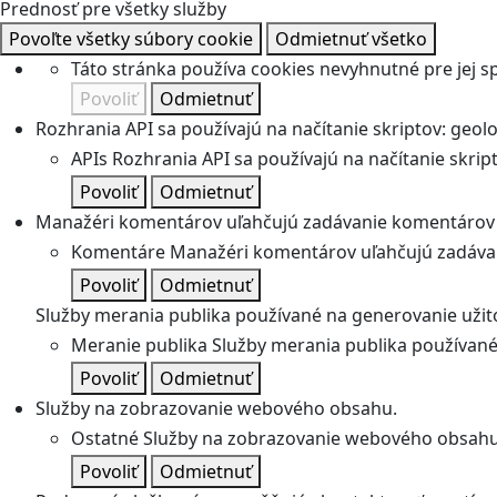
Prednosť pre všetky služby
Povoľte všetky súbory cookie
Odmietnuť všetko
Táto stránka používa cookies nevyhnutné pre jej 
Povoliť
Odmietnuť
Rozhrania API sa používajú na načítanie skriptov: geolok
APIs
Rozhrania API sa používajú na načítanie skripto
Povoliť
Odmietnuť
Manažéri komentárov uľahčujú zadávanie komentárov 
Komentáre
Manažéri komentárov uľahčujú zadávan
Povoliť
Odmietnuť
Služby merania publika používané na generovanie užitoč
Meranie publika
Služby merania publika používané 
Povoliť
Odmietnuť
Služby na zobrazovanie webového obsahu.
Ostatné
Služby na zobrazovanie webového obsahu
Povoliť
Odmietnuť