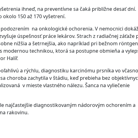
etrenia ihneď, na preventívne sa čaká približne desať dní.
okolo 150 až 170 vyšetrení.
 s podozrením na onkologické ochorenia. V nemocnici dok
zvyšuje úspešnosť práce lekárov. Strach z radiačnej záťaže p
sobne nižšia a šetrnejšia, ako napríklad pri bežnom röntge
i s modernou technikou, ktorá sa postupne obmieňa a vylepš
or Halíř.
oľahlivú a rýchlu, diagnostiku karcinómu prsníka vo včas
sa choroba zachytila v štádiu, keď prebieha bez objektívny
kalizovaná v mieste vlastného nálezu. Šanca na vyliečenie
dle najčastejšie diagnostikovaným nádorovým ochorením a
 na rakovinu.