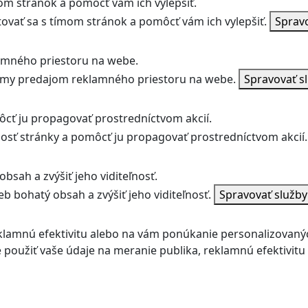
m stránok a pomôcť vám ich vylepšiť.
vať sa s tímom stránok a pomôcť vám ich vylepšiť.
Sprav
amného priestoru na webe.
jmy predajom reklamného priestoru na webe.
Spravovať s
ôcť ju propagovať prostredníctvom akcií.
ľnosť stránky a pomôcť ju propagovať prostredníctvom akcií.
bsah a zvýšiť jeho viditeľnosť.
b bohatý obsah a zvýšiť jeho viditeľnosť.
Spravovať služb
klamnú efektivitu alebo na vám ponúkanie personalizovaný
použiť vaše údaje na meranie publika, reklamnú efektivit