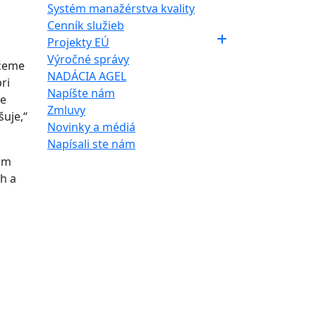
Systém manažérstva kvality
Cenník služieb
Projekty EÚ
Výročné správy
ážeme
NADÁCIA AGEL
ri
Napíšte nám
ne
Zmluvy
uje,“
Novinky a médiá
Napísali ste nám
nom
ch a