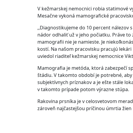
V kežmarskej nemocnici robia statimové vyš
Mesačne vykoná mamografické pracovisko 
,,Diagnostikujeme do 10 percent nálezov
nádor odhaliť už v jeho počiatku. Práve to 
mamografii nie je namieste. Je niekoľkoná
kostí. Na našom pracovisku pracujú lekár
uviedol riaditeľ kežmarskej nemocnice Vikt
Mamografia je metóda, ktorá zabezpečí sp
štádiu. V takomto období je potrebné, aby 
subjektívnych príznakov a je ešte stále lo
v takomto prípade potom výrazne stúpa.
Rakovina prsníka je v celosvetovom mera
zároveň najčastejšou príčinou úmrtia žien