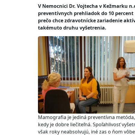
V Nemocnici Dr. Vojtecha v Kežmarku n.o
preventívnych prehliadok do 10 percent
prečo chce zdravotnícke zariadenie aktí
takémuto druhu vyšetrenia.
Mamografia je jediná preventívna metóda, 
kedy je dobre liečiteľná. Spoľahlivosť vyšet
však roky neabsolvujú, iné zas o ňom vôbe