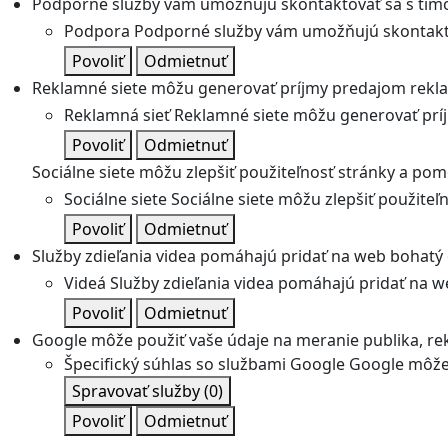
Podporné služby vám umožňujú skontaktovať sa s tímo
Podpora
Podporné služby vám umožňujú skontakto
Povoliť
Odmietnuť
Reklamné siete môžu generovať príjmy predajom rekl
Reklamná sieť
Reklamné siete môžu generovať prí
Povoliť
Odmietnuť
Sociálne siete môžu zlepšiť použiteľnosť stránky a pom
Sociálne siete
Sociálne siete môžu zlepšiť použite
Povoliť
Odmietnuť
Služby zdieľania videa pomáhajú pridať na web bohatý o
Videá
Služby zdieľania videa pomáhajú pridať na we
Povoliť
Odmietnuť
Google môže použiť vaše údaje na meranie publika, re
Špecifický súhlas so službami Google
Google môže 
Spravovať služby
(0)
Povoliť
Odmietnuť