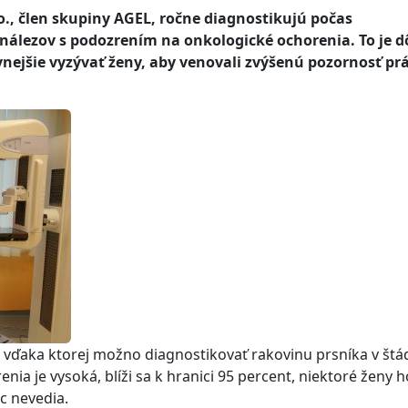
., člen skupiny AGEL, ročne diagnostikujú počas
 nálezov s podozrením na onkologické ochorenia. To je 
vnejšie vyzývať ženy, aby venovali zvýšenú pozornosť pr
vďaka ktorej možno diagnostikovať rakovinu prsníka v štád
renia je vysoká, blíži sa k hranici 95 percent, niektoré ženy h
c nevedia.