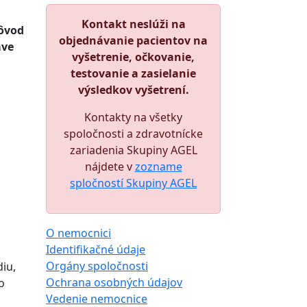
Kontakt neslúži na
dôvod
objednávanie pacientov na
áve
vyšetrenie, očkovanie,
testovanie a zasielanie
výsledkov vyšetrení.
Kontakty na všetky
spoločnosti a zdravotnícke
zariadenia Skupiny AGEL
nájdete v
zozname
spločností Skupiny AGEL
O nemocnici
Identifikačné údaje
Orgány spoločnosti
iu,
Ochrana osobných údajov
o
Vedenie nemocnice