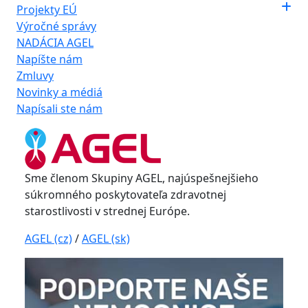
Projekty EÚ
Výročné správy
NADÁCIA AGEL
Napíšte nám
Zmluvy
Novinky a médiá
Napísali ste nám
Sme členom Skupiny AGEL, najúspešnejšieho
súkromného poskytovateľa zdravotnej
starostlivosti v strednej Európe.
AGEL (cz)
/
AGEL (sk)