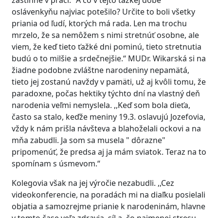
zastihne v práci.“ A čo v tejto ťažkej dobe
oslávenkyňu najviac potešilo? Určite to boli všetky
priania od ľudí, ktorých má rada. Len ma trochu
mrzelo, že sa nemôžem s nimi stretnúť osobne, ale
viem, že keď tieto ťažké dni pominú, tieto stretnutia
budú o to milšie a srdečnejšie.“ MUDr. Wikarská si na
žiadne podobne zvláštne narodeniny nepamätá,
tieto jej zostanú navždy v pamäti, už aj kvôli tomu, že
paradoxne, počas hektiky týchto dní na vlastný deň
narodenia veľmi nemyslela. ,,Keď som bola dieťa,
často sa stalo, keďže meniny 19.3. oslavujú Jozefovia,
vždy k nám prišla návšteva a blahoželali ockovi a na
mňa zabudli. Ja som sa musela " dôrazne"
pripomenúť, že predsa aj ja mám sviatok. Teraz na to
spomínam s úsmevom.“
Kolegovia však na jej výročie nezabudli. ,,Cez
videokonferencie, na poradách mi na diaľku posielali
objatia a samozrejme prianie k narodeninám, hlavne