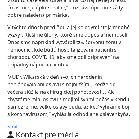
v tomto čase veľa zdravia, síl a čo najmenej stresu,
čo asi nie je úplne reálne,“ priznáva úprimne vždy
dobre naladená primárka.
V týchto dňoch pred ňou a jej kolegymi stoja mnohé
výzvy. ,,Riešime úlohy, ktoré sme doposiaľ nemuseli.
Dnes sme napríklad vytvárali tzv. červenú zónu v
nemocnici, kde budú hospitalizovaní pacienti s
chorobou COVID 19, aby sme boli pripravení na
prípadný nápor pacientov.
MUDr. Wikarská v deň svojich narodenín
neplánovala ani oslavu s najbližšími, keďže do
večera slúžila na chirugickej pohotovosti. ,,Ale
chystáme mini oslavu s mojimi synmi počas víkendu.
Samozrejme, veľké oslavy budú, až keď vyhráme boj
s koronavírusom,“ vyhlásila odhodlane oslávenkyňa.
Späť
Kontakt pre médiá