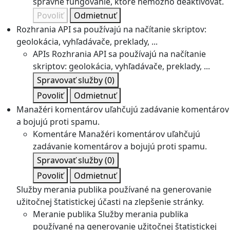
správne fungovanie, ktoré nemožno deaktivovať.
Povoliť
Odmietnuť
Rozhrania API sa používajú na načítanie skriptov:
geolokácia, vyhľadávače, preklady, ...
APIs
Rozhrania API sa používajú na načítanie
skriptov: geolokácia, vyhľadávače, preklady, ...
Spravovať služby
(0)
Povoliť
Odmietnuť
Manažéri komentárov uľahčujú zadávanie komentárov
a bojujú proti spamu.
Komentáre
Manažéri komentárov uľahčujú
zadávanie komentárov a bojujú proti spamu.
Spravovať služby
(0)
Povoliť
Odmietnuť
Služby merania publika používané na generovanie
užitočnej štatistickej účasti na zlepšenie stránky.
Meranie publika
Služby merania publika
používané na generovanie užitočnej štatistickej