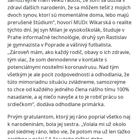
samozrejme mám veľkú radosť, že som sa dožila v
zdraví ďalších narodenín, že sa môžem tešiť z mojich
dvoch synov, ktorí sú momentálne doma, lebo majú
prerušené štúdium“, hovorí MUDr. Wikarská o realite
týchto dní. Jej syn Milan je vysokoškolák, študuje v
Prahe informačné technológie, druhý syn Rastislav
je gymnazista v Poprade a vášnivý futbalista.
,,Zároveň mám, ako každý rodič, obavy o ich zdravie,
tým viac, že som dennodenne v kontakte s
potenciálnymi nositeľmi koronavírusu. Nad tým
všetkým je ale pocit zodpovednosti a odhodlania, že
túto mimoriadnu situáciu zvládneme, samozrejme
to chce od každého jedného člena nášho tímu 100%
nasadanie, a aj niečo navyše a to je robiť prácu so
srdiečkom“, dodáva odhodlane primárka.
Prvým gratulantom, ktorý jej ráno poprial všetko naj
k narodeninám, bola jej sestra. ,,Volala mi už okolo
pol siedmej ráno, lebo vie, že potom ma už len ťažko