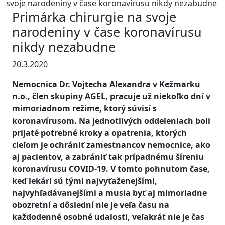
svoje narodeniny v čase koronavírusu nikdy nezabudne
Primárka chirurgie na svoje
narodeniny v čase koronavírusu
nikdy nezabudne
20.3.2020
Nemocnica Dr. Vojtecha Alexandra v Kežmarku
n.o., člen skupiny AGEL, pracuje už niekoľko dní v
mimoriadnom režime, ktorý súvisí s
koronavírusom. Na jednotlivých oddeleniach boli
prijaté potrebné kroky a opatrenia, ktorých
cieľom je ochrániť zamestnancov nemocnice, ako
aj pacientov, a zabrániť tak prípadnému šíreniu
koronavírusu COVID-19. V tomto pohnutom čase,
keď lekári sú tými najvyťaženejšími,
najvyhľadávanejšími a musia byť aj mimoriadne
obozretní a dôslední nie je veľa času na
každodenné osobné udalosti, veľakrát nie je čas