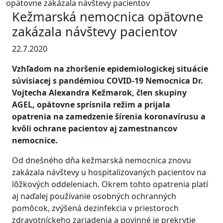
opätovne zakázala návštevy pacientov
Kežmarská nemocnica opätovne
zakázala návštevy pacientov
22.7.2020
Vzhľadom na zhoršenie epidemiologickej situácie
súvisiacej s pandémiou COVID-19 Nemocnica Dr.
Vojtecha Alexandra Kežmarok, člen skupiny
AGEL, opätovne sprísnila režim a prijala
opatrenia na zamedzenie šírenia koronavírusu a
kvôli ochrane pacientov aj zamestnancov
nemocnice.
Od dnešného dňa kežmarská nemocnica znovu
zakázala návštevy u hospitalizovaných pacientov na
lôžkových oddeleniach. Okrem tohto opatrenia platí
aj naďalej používanie osobných ochranných
pomôcok, zvýšená dezinfekcia v priestoroch
zdravotníckeho zariadenia a povinné je prekrytie