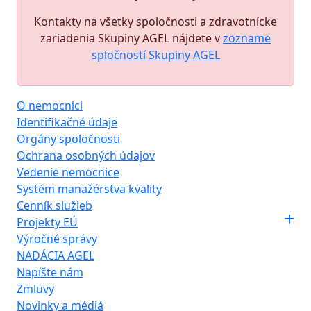
Kontakty na všetky spoločnosti a zdravotnícke
zariadenia Skupiny AGEL nájdete v
zozname
spločností Skupiny AGEL
O nemocnici
Identifikačné údaje
Orgány spoločnosti
Ochrana osobných údajov
Vedenie nemocnice
Systém manažérstva kvality
Cenník služieb
Projekty EÚ
Výročné správy
NADÁCIA AGEL
Napíšte nám
Zmluvy
Novinky a médiá