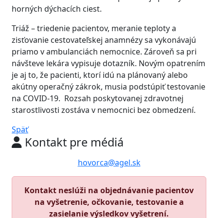
horných dýchacích ciest.
Triáž – triedenie pacientov, meranie teploty a
zisťovanie cestovateľskej anamnézy sa vykonávajú
priamo v ambulanciách nemocnice. Zároveň sa pri
návšteve lekára vypisuje dotazník. Novým opatrením
je aj to, že pacienti, ktorí idú na plánovaný alebo
akútny operačný zákrok, musia podstúpiť testovanie
na COVID-19. Rozsah poskytovanej zdravotnej
starostlivosti zostáva v nemocnici bez obmedzení.
Späť
Kontakt pre médiá
hovorca@agel.sk
Kontakt neslúži na objednávanie pacientov
na vyšetrenie, očkovanie, testovanie a
zasielanie výsledkov vyšetrení.