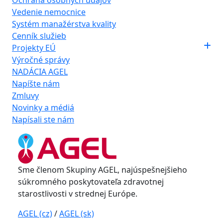
Ochrana osobných údajov
Vedenie nemocnice
Systém manažérstva kvality
Cenník služieb
Projekty EÚ
Výročné správy
NADÁCIA AGEL
Napíšte nám
Zmluvy
Novinky a médiá
Napísali ste nám
Sme členom Skupiny AGEL, najúspešnejšieho
súkromného poskytovateľa zdravotnej
starostlivosti v strednej Európe.
AGEL (cz)
/
AGEL (sk)