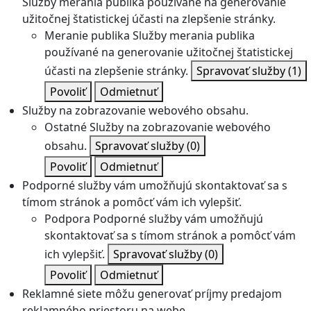
Služby merania publika používané na generovanie
užitočnej štatistickej účasti na zlepšenie stránky.
Meranie publika
Služby merania publika
používané na generovanie užitočnej štatistickej
účasti na zlepšenie stránky.
Spravovať služby
(1)
Povoliť
Odmietnuť
Služby na zobrazovanie webového obsahu.
Ostatné
Služby na zobrazovanie webového
obsahu.
Spravovať služby
(0)
Povoliť
Odmietnuť
Podporné služby vám umožňujú skontaktovať sa s
tímom stránok a pomôcť vám ich vylepšiť.
Podpora
Podporné služby vám umožňujú
skontaktovať sa s tímom stránok a pomôcť vám
ich vylepšiť.
Spravovať služby
(0)
Povoliť
Odmietnuť
Reklamné siete môžu generovať príjmy predajom
reklamného priestoru na webe.