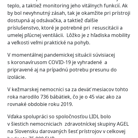
teplo, a taktiež monitoring jeho vitálnych funkcií. Ak
by bol nevyhnutný zásah, tak je okamžite pri prístroji
dostupná aj odsávačka, a taktiež ďalšie
príslušenstvo, ktoré je potrebné pri resuscitácii a
umelej pľúcnej ventilácii. Lôžko je z hľadiska mobility
a veľkosti veľmi praktické na pohyb.
V momentálnej pandemickej situácii súvisiacej
s koronavírusom COVID-19 je vyhradené a
pripravené aj na prípadnú potrebu presunu do
izolácie.
V kežmarskej nemocnici sa za deväť mesiacov tohto
roka narodilo 736 bábätiek, čo je o 45 viac ako za
rovnaké obdobie roku 2019.
Vďaka spolupráci so spoločnosťou LIDL bolo
v šiestich nemocniciach zdravotníckej skupiny AGEL
na Slovensku darovaných šesť prístrojov v celkovej