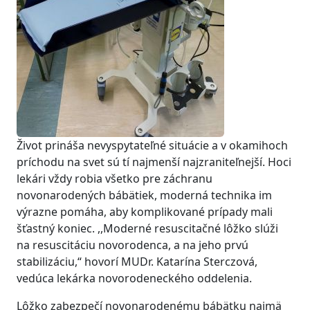
Život prináša nevyspytateľné situácie a v okamihoch
príchodu na svet sú tí najmenší najzraniteľnejší. Hoci
lekári vždy robia všetko pre záchranu
novonarodených bábätiek, moderná technika im
výrazne pomáha, aby komplikované prípady mali
šťastný koniec. ,,Moderné resuscitačné lôžko slúži
na resuscitáciu novorodenca, a na jeho prvú
stabilizáciu,“ hovorí MUDr. Katarína Sterczová,
vedúca lekárka novorodeneckého oddelenia.
Lôžko zabezpečí novonarodenému bábätku najmä