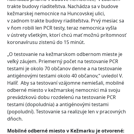
trakte budovy riaditeľstva. Nachádza sa v budove
kežmarskej nemocnice na Huncovskej ulici,
v zadnom trakte budovy riaditeľstva. Prvý mesiac sa
v ňom robili len PCR testy, teraz nemocnica vyšla
v ústrety všetkým, ktorí chcú mať možnú prítomnosť
koronavírusu zistenú do 15 minút.
„O testovanie na kežmarskom odbernom mieste je
veľký záujem. Priemerný počet na testovanie PCR
testami je okolo 70 občanov denne a na testovanie
antigénovými testami okolo 40 občanov,“ uviedol V.
Halíř. Aby sa testovaní vzájomne nemiešali, mobilné
odberné miesto v kežmarskej nemocnici má svoju
prevádzkovú dobu rozdelenú na testovanie PCR
testami (dopoludnia) a antigénovými testami
(popoludní). Testovanie sa realizuje len v pracovných
dňoch.
Mobilné odberné miesto v Kežmarku je otvorené: