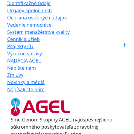
Identifikačné údaje
Orgány spoločnosti
Ochrana osobných údajov
Vedenie nemocnice
Systém manažérstva kvality
Cenník služieb
Projekty EÚ
Výročné správy
NADÁCIA AGEL
Napíšte nám
Zmluvy
Novinky a médiá
Napísali ste nám
Sme členom Skupiny AGEL, najúspešnejšieho
súkromného poskytovateľa zdravotnej