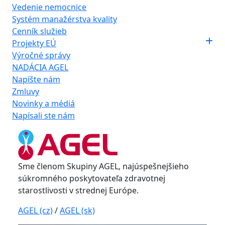
Vedenie nemocnice
Systém manažérstva kvality
Cenník služieb
Projekty EÚ
Výročné správy
NADÁCIA AGEL
Napíšte nám
Zmluvy
Novinky a médiá
Napísali ste nám
Sme členom Skupiny AGEL, najúspešnejšieho
súkromného poskytovateľa zdravotnej
starostlivosti v strednej Európe.
AGEL (cz)
/
AGEL (sk)