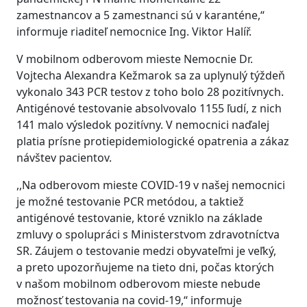
zamestnancov a 5 zamestnanci sú v karanténe,“
informuje riaditeľ nemocnice Ing. Viktor Halíř.
V mobilnom odberovom mieste Nemocnie Dr.
Vojtecha Alexandra Kežmarok sa za uplynulý týždeň
vykonalo 343 PCR testov z toho bolo 28 pozitívnych.
Antigénové testovanie absolvovalo 1155 ľudí, z nich
141 malo výsledok pozitívny. V nemocnici naďalej
platia prísne protiepidemiologické opatrenia a zákaz
návštev pacientov.
,,Na odberovom mieste COVID-19 v našej nemocnici
je možné testovanie PCR metódou, a taktiež
antigénové testovanie, ktoré vzniklo na základe
zmluvy o spolupráci s Ministerstvom zdravotníctva
SR. Záujem o testovanie medzi obyvateľmi je veľký,
a preto upozorňujeme na tieto dni, počas ktorých
v našom mobilnom odberovom mieste nebude
možnosť testovania na covid-19,“ informuje