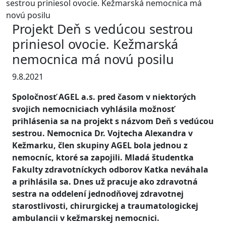
sestrou priniesol ovocie. Kežmarská nemocnica má
novú posilu
Projekt Deň s vedúcou sestrou
priniesol ovocie. Kežmarská
nemocnica má novú posilu
9.8.2021
Spoločnosť AGEL a.s. pred časom v niektorých
svojich nemocniciach vyhlásila možnosť
prihlásenia sa na projekt s názvom Deň s vedúcou
sestrou. Nemocnica Dr. Vojtecha Alexandra v
Kežmarku, člen skupiny AGEL bola jednou z
nemocníc, ktoré sa zapojili. Mladá študentka
Fakulty zdravotníckych odborov Katka neváhala
a prihlásila sa. Dnes už pracuje ako zdravotná
sestra na oddelení jednodňovej zdravotnej
starostlivosti, chirurgickej a traumatologickej
ambulancii v kežmarskej nemocnici.