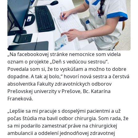
„Na facebookovej stránke nemocnice som videla
oznam o projekte „Deň s vedúcou sestrou“.
Povedala som si, že to vyskúšam a možno to dobre
dopadne. A tak aj bolo,“ hovorí nová sestra a čerstvá
absolventka Fakulty zdravotníckych odborov
Prešovskej univerzity v Prešove, Bc. Katarína
Franeková.
„Lepšie sa mi pracuje s dospelými pacientmi a už
počas štúdia ma bavil odbor chirurgia. Som rada, že
sa mi podarilo zamestnať práve na chirurgickej
ambulancii a oddelení jednodňovej zdravotnej