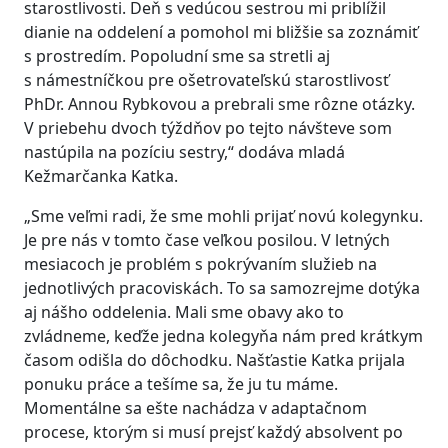
starostlivosti. Deň s vedúcou sestrou mi priblížil
dianie na oddelení a pomohol mi bližšie sa zoznámiť
s prostredím. Popoludní sme sa stretli aj
s námestníčkou pre ošetrovateľskú starostlivosť
PhDr. Annou Rybkovou a prebrali sme rôzne otázky.
V priebehu dvoch týždňov po tejto návšteve som
nastúpila na pozíciu sestry,“ dodáva mladá
Kežmarčanka Katka.
„Sme veľmi radi, že sme mohli prijať novú kolegynku.
Je pre nás v tomto čase veľkou posilou. V letných
mesiacoch je problém s pokrývaním služieb na
jednotlivých pracoviskách. To sa samozrejme dotýka
aj nášho oddelenia. Mali sme obavy ako to
zvládneme, keďže jedna kolegyňa nám pred krátkym
časom odišla do dôchodku. Našťastie Katka prijala
ponuku práce a tešíme sa, že ju tu máme.
Momentálne sa ešte nachádza v adaptačnom
procese, ktorým si musí prejsť každý absolvent po