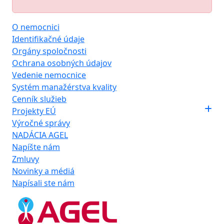
O nemocnici
Identifikačné údaje
Orgány spoločnosti
Ochrana osobných údajov
Vedenie nemocnice
Systém manažérstva kvality
Cenník služieb
Projekty EÚ
Výročné správy
NADÁCIA AGEL
Napíšte nám
Zmluvy
Novinky a médiá
Napísali ste nám