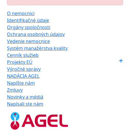
O nemocnici
Identifikačné údaje
Orgány spoločnosti
Ochrana osobných údajov
Vedenie nemocnice
Systém manažérstva kvality
Cenník služieb
Projekty EÚ
Výročné správy
NADÁCIA AGEL
Napíšte nám
Zmluvy
Novinky a médiá
Napísali ste nám