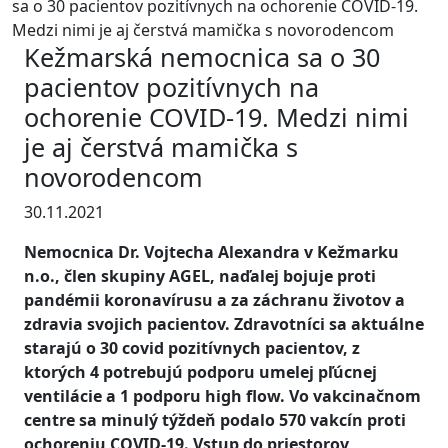
sa o 30 pacientov pozitívnych na ochorenie COVID-19.
Medzi nimi je aj čerstvá mamička s novorodencom
Kežmarská nemocnica sa o 30
pacientov pozitívnych na
ochorenie COVID-19. Medzi nimi
je aj čerstvá mamička s
novorodencom
30.11.2021
Nemocnica Dr. Vojtecha Alexandra v Kežmarku
n.o., člen skupiny AGEL, naďalej bojuje proti
pandémii koronavírusu a za záchranu životov a
zdravia svojich pacientov. Zdravotníci sa aktuálne
starajú o 30 covid pozitívnych pacientov, z
ktorých 4 potrebujú podporu umelej pľúcnej
ventilácie a 1 podporu high flow. Vo vakcinačnom
centre sa minulý týždeň podalo 570 vakcín proti
ochoreniu COVID-19. Vstup do priestorov