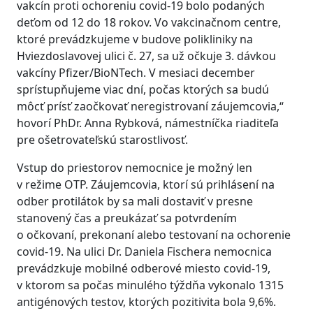
vakcín proti ochoreniu covid-19 bolo podaných
deťom od 12 do 18 rokov. Vo vakcinačnom centre,
ktoré prevádzkujeme v budove polikliniky na
Hviezdoslavovej ulici č. 27, sa už očkuje 3. dávkou
vakcíny Pfizer/BioNTech. V mesiaci december
sprístupňujeme viac dní, počas ktorých sa budú
môcť prísť zaočkovať neregistrovaní záujemcovia,“
hovorí PhDr. Anna Rybková, námestníčka riaditeľa
pre ošetrovateľskú starostlivosť.
Vstup do priestorov nemocnice je možný len
v režime OTP. Záujemcovia, ktorí sú prihlásení na
odber protilátok by sa mali dostaviť v presne
stanovený čas a preukázať sa potvrdením
o očkovaní, prekonaní alebo testovaní na ochorenie
covid-19. Na ulici Dr. Daniela Fischera nemocnica
prevádzkuje mobilné odberové miesto covid-19,
v ktorom sa počas minulého týždňa vykonalo 1315
antigénových testov, ktorých pozitivita bola 9,6%.