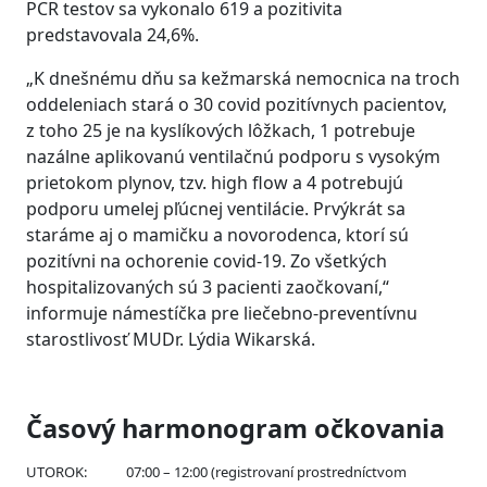
PCR testov sa vykonalo 619 a pozitivita
predstavovala 24,6%.
„K dnešnému dňu sa kežmarská nemocnica na troch
oddeleniach stará o 30 covid pozitívnych pacientov,
z toho 25 je na kyslíkových lôžkach, 1 potrebuje
nazálne aplikovanú ventilačnú podporu s vysokým
prietokom plynov, tzv. high flow a 4 potrebujú
podporu umelej pľúcnej ventilácie. Prvýkrát sa
staráme aj o mamičku a novorodenca, ktorí sú
pozitívni na ochorenie covid-19. Zo všetkých
hospitalizovaných sú 3 pacienti zaočkovaní,“
informuje námestíčka pre liečebno-preventívnu
starostlivosť MUDr. Lýdia Wikarská.
Časový harmonogram očkovania
UTOROK: 07:00 – 12:00 (registrovaní prostredníctvom