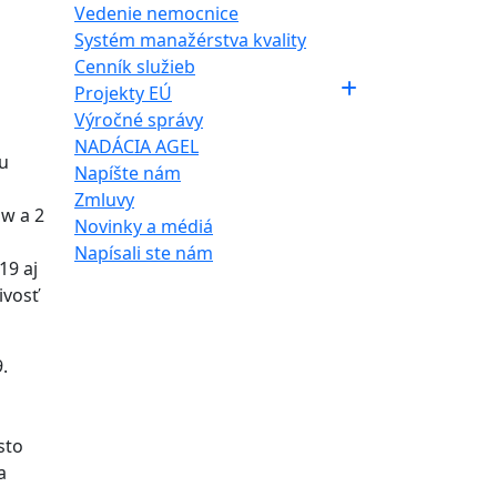
Vedenie nemocnice
Systém manažérstva kvality
Cenník služieb
Projekty EÚ
Výročné správy
NADÁCIA AGEL
hu
Napíšte nám
Zmluvy
ow a 2
Novinky a médiá
Napísali ste nám
19 aj
ivosť
.
sto
a