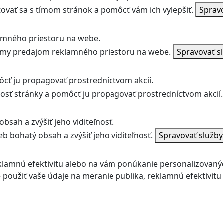
vať sa s tímom stránok a pomôcť vám ich vylepšiť.
Sprav
amného priestoru na webe.
jmy predajom reklamného priestoru na webe.
Spravovať s
ôcť ju propagovať prostredníctvom akcií.
ľnosť stránky a pomôcť ju propagovať prostredníctvom akcií.
bsah a zvýšiť jeho viditeľnosť.
b bohatý obsah a zvýšiť jeho viditeľnosť.
Spravovať služb
klamnú efektivitu alebo na vám ponúkanie personalizovaný
použiť vaše údaje na meranie publika, reklamnú efektivit