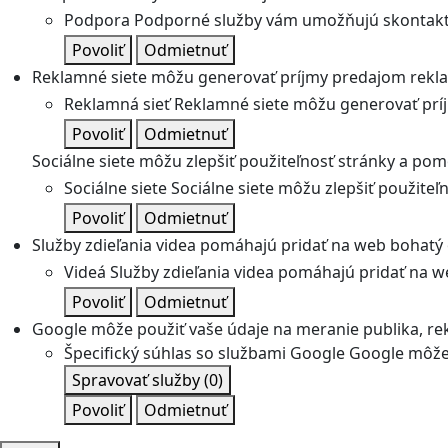
Podpora
Podporné služby vám umožňujú skontakto
Povoliť
Odmietnuť
Reklamné siete môžu generovať príjmy predajom rekl
Reklamná sieť
Reklamné siete môžu generovať prí
Povoliť
Odmietnuť
Sociálne siete môžu zlepšiť použiteľnosť stránky a pom
Sociálne siete
Sociálne siete môžu zlepšiť použite
Povoliť
Odmietnuť
Služby zdieľania videa pomáhajú pridať na web bohatý o
Videá
Služby zdieľania videa pomáhajú pridať na we
Povoliť
Odmietnuť
Google môže použiť vaše údaje na meranie publika, re
Špecifický súhlas so službami Google
Google môže 
Spravovať služby
(0)
Povoliť
Odmietnuť