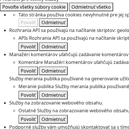
Povoľte všetky súbory cookie
Odmietnuť všetko
Táto stránka používa cookies nevyhnutné pre jej 
Povoliť
Odmietnuť
Rozhrania API sa používajú na načítanie skriptov: geolok
APIs
Rozhrania API sa používajú na načítanie skripto
Povoliť
Odmietnuť
Manažéri komentárov uľahčujú zadávanie komentárov 
Komentáre
Manažéri komentárov uľahčujú zadávan
Povoliť
Odmietnuť
Služby merania publika používané na generovanie užitoč
Meranie publika
Služby merania publika používané 
Povoliť
Odmietnuť
Služby na zobrazovanie webového obsahu.
Ostatné
Služby na zobrazovanie webového obsahu
Povoliť
Odmietnuť
Podporné služby vám umožňujú skontaktovať sa s tímo