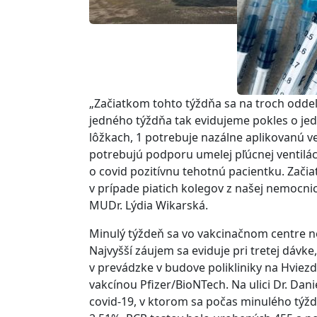
„Začiatkom tohto týždňa sa na troch oddel
jedného týždňa tak evidujeme pokles o jed
lôžkach, 1 potrebuje nazálne aplikovanú v
potrebujú podporu umelej pľúcnej ventilá
o covid pozitívnu tehotnú pacientku. Začia
v prípade piatich kolegov z našej nemocnic
MUDr. Lýdia Wikarská.
Minulý týždeň sa vo vakcinačnom centre n
Najvyšší záujem sa eviduje pri tretej dáv
v prevádzke v budove polikliniky na Hviezdo
vakcínou Pfizer/BioNTech. Na ulici Dr. Da
covid-19, v ktorom sa počas minulého týžd