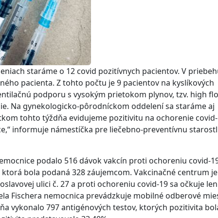
eniach staráme o 12 covid pozitívnych pacientov. V priebe
ného pacienta. Z tohto počtu je 9 pacientov na kyslíkových
entilačnú podporu s vysokým prietokom plynov, tzv. high fl
cie. Na gynekologicko-pôrodníckom oddelení sa staráme aj
tkom tohto týždňa evidujeme pozitivitu na ochorenie covid-
e,“ informuje námestíčka pre liečebno-preventívnu starostl
emocnice podalo 516 dávok vakcín proti ochoreniu covid-19
ke, ktorá bola podaná 328 záujemcom. Vakcinačné centrum je
slavovej ulici č. 27 a proti ochoreniu covid-19 sa očkuje len
niela Fischera nemocnica prevádzkuje mobilné odberové mie
ňa vykonalo 797 antigénových testov, ktorých pozitivita bol