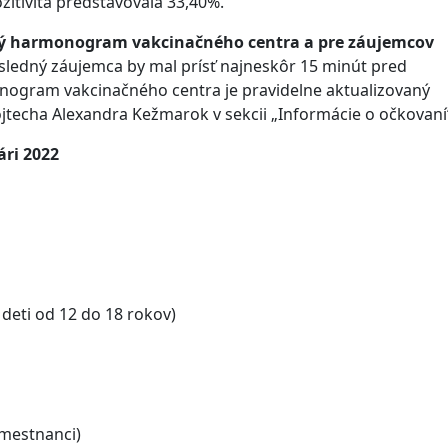
zitivita predstavovala 33,40%.
vý harmonogram vakcinačného centra a pre záujemcov
osledný záujemca by mal prísť najneskôr 15 minút pred
ogram vakcinačného centra je pravidelne aktualizovaný
jtecha Alexandra Kežmarok v sekcii „Informácie o očkovaní
ri 2022
i od 12 do 18 rokov)
estnanci)