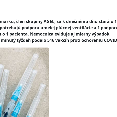
marku, člen skupiny AGEL, sa k dnešnému dňu stará o 1
2 potrebujú podporu umelej pľúcnej ventilácie a 1 podpor
es o 1 pacienta. Nemocnica eviduje aj mierny výpadok
 minulý týždeň podalo 516 vakcín proti ochoreniu COVID