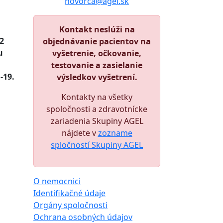
hovorca@agel.sk
Kontakt neslúži na
2
objednávanie pacientov na
u
vyšetrenie, očkovanie,
testovanie a zasielanie
-19.
výsledkov vyšetrení.
Kontakty na všetky
spoločnosti a zdravotnícke
zariadenia Skupiny AGEL
nájdete v
zozname
spločností Skupiny AGEL
O nemocnici
Identifikačné údaje
Orgány spoločnosti
Ochrana osobných údajov