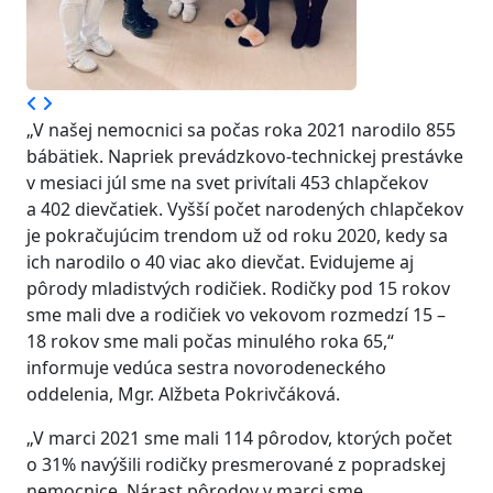
„V našej nemocnici sa počas roka 2021 narodilo 855
bábätiek. Napriek prevádzkovo-technickej prestávke
v mesiaci júl sme na svet privítali 453 chlapčekov
a 402 dievčatiek. Vyšší počet narodených chlapčekov
je pokračujúcim trendom už od roku 2020, kedy sa
ich narodilo o 40 viac ako dievčat. Evidujeme aj
pôrody mladistvých rodičiek. Rodičky pod 15 rokov
sme mali dve a rodičiek vo vekovom rozmedzí 15 –
18 rokov sme mali počas minulého roka 65,“
informuje vedúca sestra novorodeneckého
oddelenia, Mgr. Alžbeta Pokrivčáková.
„V marci 2021 sme mali 114 pôrodov, ktorých počet
o 31% navýšili rodičky presmerované z popradskej
nemocnice. Nárast pôrodov v marci sme