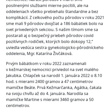
posilnenými službami mierne pocítili, ale na
oddeleniach všetko prebiehalo štandardne a bez
komplikácií. Z celkového počtu pôrodov v roku 2021
sme mali 9 pôrodov dvojčiat a 186 bábätiek bolo na
svet privedených sekciou. S našim tímom sme sa
postarali aj o bezpečný priebeh pôrodov covid
pozitívnych rodičiek, ktorých bolo dokopy 12,“
uviedla vedúca sestra gynekologicko-pôrodníckeho
oddelenia, Mgr. Katarína Živčáková.
Prvým bábätkom v roku 2022 zaznamenali
v kežmarskej nemocnici priviedol na svet malého
Jakubka. Chlapček sa narodil 1. januára 2022 o 8.10
hod. s mierami 2400 gramov a 47 centimetrov
mamičke Beáte. Prvá Kežmarčanka, Agátka, čakala
na svoju chvíľu až do 4. januára. Narodila sa
mamičke Martine s mierami 3460 gramov a 50
centimetrov.