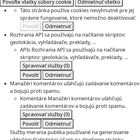
Povoľte všetky súbory cookie
Odmietnuť všetko
Táto stránka používa cookies nevyhnutné pre jej
správne fungovanie, ktoré nemožno deaktivovať.
Povoliť
Odmietnuť
Rozhrania API sa používajú na načítanie skriptov:
geolokácia, vyhľadávače, preklady, ...
APIs
Rozhrania API sa používajú na načítanie
skriptov: geolokácia, vyhľadávače, preklady, ...
Spravovať služby
(0)
Povoliť
Odmietnuť
Manažéri komentárov uľahčujú zadávanie komentárov
a bojujú proti spamu.
Komentáre
Manažéri komentárov uľahčujú
zadávanie komentárov a bojujú proti spamu.
Spravovať služby
(0)
Povoliť
Odmietnuť
Služby merania publika používané na generovanie
užitočnej štatistickej účasti na zlepšenie stránky.