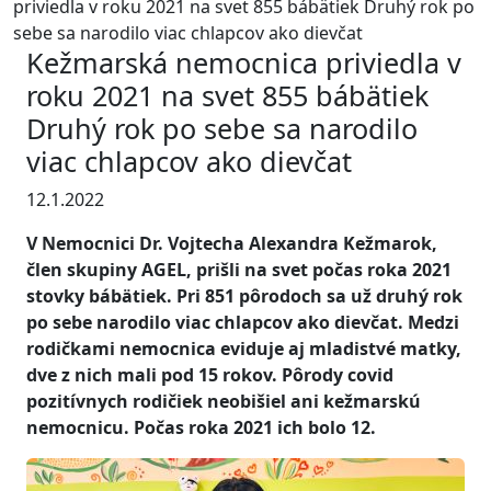
priviedla v roku 2021 na svet 855 bábätiek Druhý rok po
sebe sa narodilo viac chlapcov ako dievčat
Kežmarská nemocnica priviedla v
roku 2021 na svet 855 bábätiek
Druhý rok po sebe sa narodilo
viac chlapcov ako dievčat
12.1.2022
V Nemocnici Dr. Vojtecha Alexandra Kežmarok,
člen skupiny AGEL, prišli na svet počas roka 2021
stovky bábätiek. Pri 851 pôrodoch sa už druhý rok
po sebe narodilo viac chlapcov ako dievčat. Medzi
rodičkami nemocnica eviduje aj mladistvé matky,
dve z nich mali pod 15 rokov. Pôrody covid
pozitívnych rodičiek neobišiel ani kežmarskú
nemocnicu. Počas roka 2021 ich bolo 12.