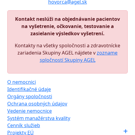
hovorca@agel.sk
Kontakt neslúži na objednávanie pacientov
na vyšetrenie, očkovanie, testovanie a
zasielanie výsledkov vyšetrení.
Kontakty na všetky spoločnosti a zdravotnícke
zariadenia Skupiny AGEL nájdete v
zozname
spločností Skupiny AGEL
O nemocnici
Identifikačné údaje
Orgány spoločnosti
Ochrana osobných údajov
Vedenie nemocnice
Systém manažérstva kvality
Cenník služieb
Projekty EÚ