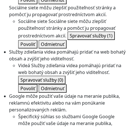
Povoliť
Odmietnuť
Sociálne siete môžu zlepšiť použiteľnosť stránky a
pomôcť ju propagovať prostredníctvom akcií.
Sociálne siete
Sociálne siete môžu zlepšiť
použiteľnosť stránky a pomôcť ju propagovať
prostredníctvom akcií.
Spravovať služby
(1)
Povoliť
Odmietnuť
Služby zdieľania videa pomáhajú pridať na web bohatý
obsah a zvýšiť jeho viditeľnosť.
Videá
Služby zdieľania videa pomáhajú pridať na
web bohatý obsah a zvýšiť jeho viditeľnosť.
Spravovať služby
(0)
Povoliť
Odmietnuť
Google môže použiť vaše údaje na meranie publika,
reklamnú efektivitu alebo na vám ponúkanie
personalizovaných reklám.
Špecifický súhlas so službami Google
Google
môže použiť vaše údaje na meranie publika,