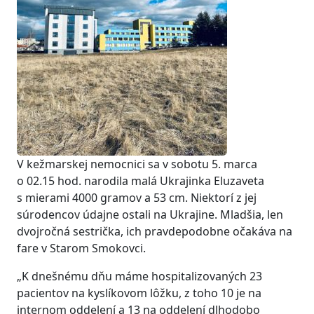
V kežmarskej nemocnici sa v sobotu 5. marca
o 02.15 hod. narodila malá Ukrajinka Eluzaveta
s mierami 4000 gramov a 53 cm. Niektorí z jej
súrodencov údajne ostali na Ukrajine. Mladšia, len
dvojročná sestrička, ich pravdepodobne očakáva na
fare v Starom Smokovci.
„K dnešnému dňu máme hospitalizovaných 23
pacientov na kyslíkovom lôžku, z toho 10 je na
internom oddelení a 13 na oddelení dlhodobo