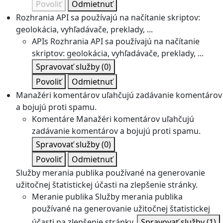
Povoliť
Odmietnuť
Rozhrania API sa používajú na načítanie skriptov:
geolokácia, vyhľadávače, preklady, ...
APIs
Rozhrania API sa používajú na načítanie
skriptov: geolokácia, vyhľadávače, preklady, ...
Spravovať služby
(0)
Povoliť
Odmietnuť
Manažéri komentárov uľahčujú zadávanie komentárov
a bojujú proti spamu.
Komentáre
Manažéri komentárov uľahčujú
zadávanie komentárov a bojujú proti spamu.
Spravovať služby
(0)
Povoliť
Odmietnuť
Služby merania publika používané na generovanie
užitočnej štatistickej účasti na zlepšenie stránky.
Meranie publika
Služby merania publika
používané na generovanie užitočnej štatistickej
účasti na zlepšenie stránky.
Spravovať služby
(1)