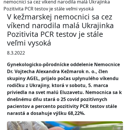
nemocnici sa cez víkend narodila malá Ukrajinka
Pozitivita PCR testov je stále veľmi vysoká
V kežmarskej nemocnici sa cez
víkend narodila malá Ukrajinka
Pozitivita PCR testov je stále
veľmi vysoká
8.3.2022
Gynekologicko-pôrodnícke oddelenie Nemocnice
Dr. Vojtecha Alexandra Kežmarok n. o., člen
skupiny AGEL, prijalo počas uplynulého víkendu
rodičku z Ukrajiny, ktorá v sobotu, 5. marca
priviedla na svet malú Eluzavetu. Nemocnica sa k
dnešnému dňu stará o 25 covid pozitívnych
pacientov a percento pozitivity PCR testov stále
narastá a dosahuje výšku 68,22%.