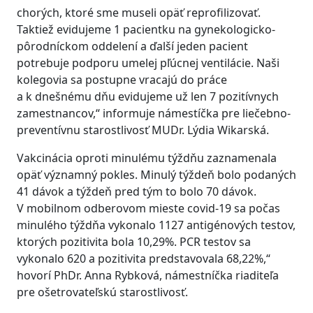
chorých, ktoré sme museli opäť reprofilizovať.
Taktiež evidujeme 1 pacientku na gynekologicko-
pôrodníckom oddelení a ďalší jeden pacient
potrebuje podporu umelej pľúcnej ventilácie. Naši
kolegovia sa postupne vracajú do práce
a k dnešnému dňu evidujeme už len 7 pozitívnych
zamestnancov,“ informuje námestíčka pre liečebno-
preventívnu starostlivosť MUDr. Lýdia Wikarská.
Vakcinácia oproti minulému týždňu zaznamenala
opäť významný pokles. Minulý týždeň bolo podaných
41 dávok a týždeň pred tým to bolo 70 dávok.
V mobilnom odberovom mieste covid-19 sa počas
minulého týždňa vykonalo 1127 antigénových testov,
ktorých pozitivita bola 10,29%. PCR testov sa
vykonalo 620 a pozitivita predstavovala 68,22%,“
hovorí PhDr. Anna Rybková, námestníčka riaditeľa
pre ošetrovateľskú starostlivosť.