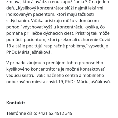
zmluva, ktorá uvádza cenu zapožičania 3 € na jeden
deň. „Kyslíkový koncentrátor slúži najmä lekármi
indikovaným pacientom, ktorí majú ťažkosti
s dýchaním. Vďaka prístroju môžu v domácom
pohodlí vdychovať vyššiu koncentráciu kyslíka, čo
pomáha pri liečbe dýchacích ciest. Prístroj tak môže
pomôcť pacientom, ktorí prekonali ochorenie Covid-
19 a stále pociťujú respiračné problémy,“ vysvetľuje
PhDr. Mária Jašňáková.
V prípade záujmu o prenájom tohto prenosného
kyslíkového koncentrátora je možné kontaktovať
vedúcu sestru vakcinačného centra a mobilného
odberového miesta covid-19, PhDr. Máriu Jašňákovú.
Kontakt:
Telefónne číslo: +421 52 4512 345