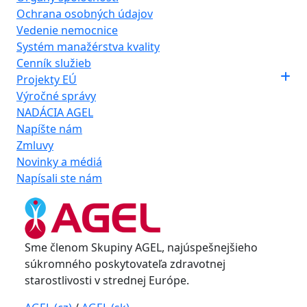
Ochrana osobných údajov
Vedenie nemocnice
Systém manažérstva kvality
Cenník služieb
Projekty EÚ
Výročné správy
NADÁCIA AGEL
Napíšte nám
Zmluvy
Novinky a médiá
Napísali ste nám
Sme členom Skupiny AGEL, najúspešnejšieho
súkromného poskytovateľa zdravotnej
starostlivosti v strednej Európe.