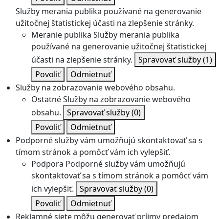
Služby merania publika používané na generovanie
užitočnej štatistickej účasti na zlepšenie stránky.
Meranie publika
Služby merania publika
používané na generovanie užitočnej štatistickej
účasti na zlepšenie stránky.
Spravovať služby
(1)
Povoliť
Odmietnuť
Služby na zobrazovanie webového obsahu.
Ostatné
Služby na zobrazovanie webového
obsahu.
Spravovať služby
(0)
Povoliť
Odmietnuť
Podporné služby vám umožňujú skontaktovať sa s
tímom stránok a pomôcť vám ich vylepšiť.
Podpora
Podporné služby vám umožňujú
skontaktovať sa s tímom stránok a pomôcť vám
ich vylepšiť.
Spravovať služby
(0)
Povoliť
Odmietnuť
Reklamné siete môžu generovať príjmy predajom