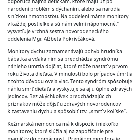
odporúča najmä detičkám, ktoré majú už po
narodení problém s dýchaním, alebo sa narodia
s nízkou hmotnosťou. Na oddelení máme monitory
v každej postieľke a sú nám veľmi nápomocné,“
vysvetľuje vrchná sestra novorodeneckého
oddelenia Mgr. Alžbeta Pokrivčáková.
Monitory dychu zaznamenávajú pohyb hrudníka
bábätka a vďaka nim sa predchádza syndrómu
náhleho úmrtia dojčiat, ktoré môže nastať v prvom
roku života dieťaťa. V minulosti bolo prípadov úmrtia
z tohto dôvodu oveľa viac. Tento syndróm spôsobuje
náhlu smrť dieťaťa a vyskytuje sa aj u úplne zdravých
jedincov. Bez akýchkoľvek predchádzajúcich
príznakov môže dôjsť u zdravých novorodencov
k zastaveniu dychu a spôsobiť tzv. „smrť v kolíske“.
Kežmarská nemocnica má k dispozícii niekoľko
monitorov, ktoré slúžia aj na zapožičanie pre
mamičky do domácnosti. Prenájom monitora je