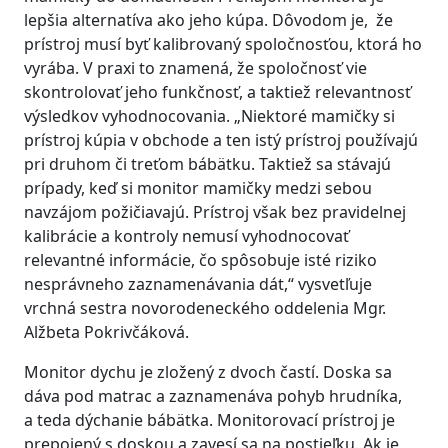
lepšia alternatíva ako jeho kúpa. Dôvodom je, že
prístroj musí byť kalibrovaný spoločnosťou, ktorá ho
vyrába. V praxi to znamená, že spoločnosť vie
skontrolovať jeho funkčnosť, a taktiež relevantnosť
výsledkov vyhodnocovania. „Niektoré mamičky si
prístroj kúpia v obchode a ten istý prístroj používajú
pri druhom či treťom bábätku. Taktiež sa stávajú
prípady, keď si monitor mamičky medzi sebou
navzájom požičiavajú. Prístroj však bez pravidelnej
kalibrácie a kontroly nemusí vyhodnocovať
relevantné informácie, čo spôsobuje isté riziko
nesprávneho zaznamenávania dát,“ vysvetľuje
vrchná sestra novorodeneckého oddelenia Mgr.
Alžbeta Pokrivčáková.
Monitor dychu je zložený z dvoch častí. Doska sa
dáva pod matrac a zaznamenáva pohyb hrudníka,
a teda dýchanie bábätka. Monitorovací prístroj je
prepojený s doskou a zavesí sa na postieľku. Ak je