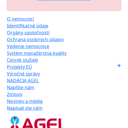
O nemocnici
Identifikačné údaje
Orgány spoločnosti
Ochrana osobných údajov
Vedenie nemocnice
Systém manažérstva kvality
Cenník služieb
Projekty EÚ
Výročné správy
NADÁCIA AGEL
Napíšte nám
Zmluvy
Novinky a médiá
Napísali ste nám