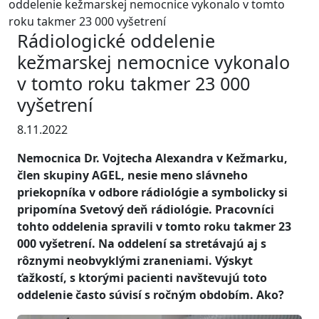
oddelenie kežmarskej nemocnice vykonalo v tomto
roku takmer 23 000 vyšetrení
Rádiologické oddelenie
kežmarskej nemocnice vykonalo
v tomto roku takmer 23 000
vyšetrení
8.11.2022
Nemocnica Dr. Vojtecha Alexandra v Kežmarku,
člen skupiny AGEL, nesie meno slávneho
priekopníka v odbore rádiológie a symbolicky si
pripomína Svetový deň rádiológie. Pracovníci
tohto oddelenia spravili v tomto roku takmer 23
000 vyšetrení. Na oddelení sa stretávajú aj s
rôznymi neobvyklými zraneniami. Výskyt
ťažkostí, s ktorými pacienti navštevujú toto
oddelenie často súvisí s ročným obdobím. Ako?