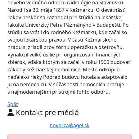
nového vedného odboru rádiológie na Slovensku.
Narodil sa 30. mája 1857 v Kežmarku. O devätnásť
rokov neskôr sa rozhodol pre štúdiá na lekárskej
fakulte Univerzity Petra Pázmányho v Budapešti. Po
štúdiu sa vrátil do rodného Kežmarku, kde začal so
svojou lekárskou praxou. V časti Kežmarského
hradu si zriadil provizórnu operačku a ošetrovňu.
Vynaložil veľké úsilie pri organizovaní finančných
zbierok, vďaka ktorým sa začali v roku 1900 budovať
základy kežmarskej nemocnice. Mesto odkúpilo
neďaleko rieky Poprad budovu hotela a adaptovalo
ju na nemocnicu. V súčasnosti nemocnica pracuje
s najmodernejšími prístrojmi tohto odboru.
Späť
Kontakt pre médiá
hovorca@agel.sk