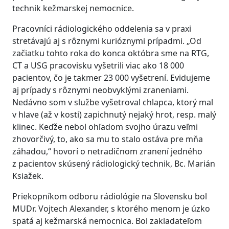
technik kežmarskej nemocnice.
Pracovníci rádiologického oddelenia sa v praxi
stretávajú aj s rôznymi kurióznymi prípadmi. „Od
začiatku tohto roka do konca októbra sme na RTG,
CT a USG pracovisku vyšetrili viac ako 18 000
pacientov, čo je takmer 23 000 vyšetrení. Evidujeme
aj prípady s rôznymi neobvyklými zraneniami.
Nedávno som v službe vyšetroval chlapca, ktorý mal
v hlave (až v kosti) zapichnutý nejaký hrot, resp. malý
klinec. Keďže nebol ohľadom svojho úrazu veľmi
zhovorčivý, to, ako sa mu to stalo ostáva pre mňa
záhadou,“ hovorí o netradičnom zranení jedného
z pacientov skúsený rádiologický technik, Bc. Marián
Ksiažek.
Priekopníkom odboru rádiológie na Slovensku bol
MUDr. Vojtech Alexander, s ktorého menom je úzko
spätá aj kežmarská nemocnica. Bol zakladateľom