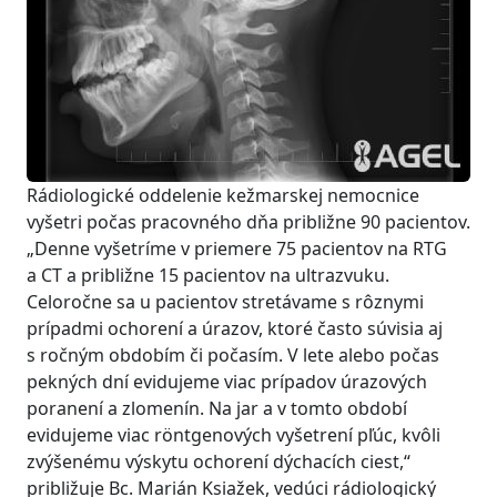
Rádiologické oddelenie kežmarskej nemocnice
vyšetri počas pracovného dňa približne 90 pacientov.
„Denne vyšetríme v priemere 75 pacientov na RTG
a CT a približne 15 pacientov na ultrazvuku.
Celoročne sa u pacientov stretávame s rôznymi
prípadmi ochorení a úrazov, ktoré často súvisia aj
s ročným obdobím či počasím. V lete alebo počas
pekných dní evidujeme viac prípadov úrazových
poranení a zlomenín. Na jar a v tomto období
evidujeme viac röntgenových vyšetrení pľúc, kvôli
zvýšenému výskytu ochorení dýchacích ciest,“
približuje Bc. Marián Ksiažek, vedúci rádiologický