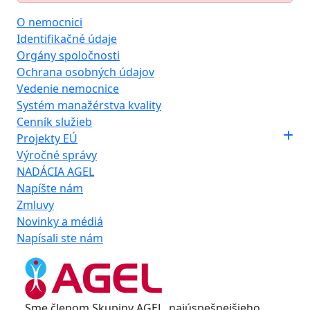
O nemocnici
Identifikačné údaje
Orgány spoločnosti
Ochrana osobných údajov
Vedenie nemocnice
Systém manažérstva kvality
Cenník služieb
Projekty EÚ
Výročné správy
NADÁCIA AGEL
Napíšte nám
Zmluvy
Novinky a médiá
Napísali ste nám
Sme členom Skupiny AGEL, najúspešnejšieho