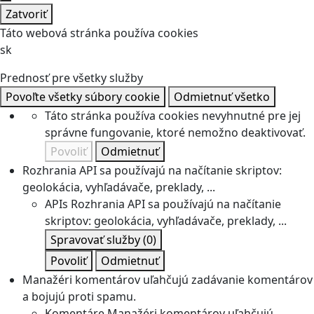
Zatvoriť
Táto webová stránka používa cookies
sk
Prednosť pre všetky služby
Povoľte všetky súbory cookie
Odmietnuť všetko
Táto stránka používa cookies nevyhnutné pre jej
správne fungovanie, ktoré nemožno deaktivovať.
Povoliť
Odmietnuť
Rozhrania API sa používajú na načítanie skriptov:
geolokácia, vyhľadávače, preklady, ...
APIs
Rozhrania API sa používajú na načítanie
skriptov: geolokácia, vyhľadávače, preklady, ...
Spravovať služby
(0)
Povoliť
Odmietnuť
Manažéri komentárov uľahčujú zadávanie komentárov
a bojujú proti spamu.
Komentáre
Manažéri komentárov uľahčujú