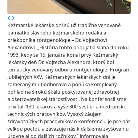
Kežmarské lekárske dni sú už tradične venované
pamiatke slávneho kežmarského rodáka a
priekopníka röntgenológie – Dr. Vojtechovi
Alexandrovi. „História tohto podujatia siaha do roku
1993, kedy sa 15. januára konal prvý Kežmarský
lekársky deň Dr. Vojtecha Alexandra, ktorý bol
tematicky venovaný odboru röntgenológie. Program
jubilejných XXV. Kežmarských lekárskych dní je
zameraný multiodborovo a ponúka komplexný
pohľad na širokú škálu poskytovanej zdravotnej
a ošetrovateľskej starostlivosti. Na konferencii sme
privítali 130 lekárov a vyše 300 sestier a medicínsko-
technických pracovníkov. Vysoký záujem
zdravotníckych pracovníkov o konferenciu je pre nás
veľkou poctou a zaväzuje nás k ďalšiemu zvyšovaniu
úrovne aj do ďalších ročníkov,“ informovala