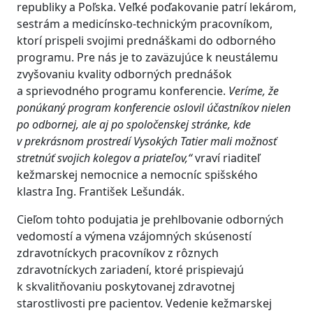
republiky a Poľska. Veľké poďakovanie patrí lekárom,
sestrám a medicínsko-technickým pracovníkom,
ktorí prispeli svojimi prednáškami do odborného
programu. Pre nás je to zaväzujúce k neustálemu
zvyšovaniu kvality odborných prednášok
a sprievodného programu konferencie.
Veríme, že
ponúkaný program konferencie oslovil účastníkov nielen
po odbornej, ale aj po spoločenskej stránke, kde
v prekrásnom prostredí Vysokých Tatier mali možnosť
stretnúť svojich kolegov a priateľov,“
vraví riaditeľ
kežmarskej nemocnice a nemocníc spišského
klastra Ing. František Lešundák.
Cieľom tohto podujatia je prehlbovanie odborných
vedomostí a výmena vzájomných skúseností
zdravotníckych pracovníkov z rôznych
zdravotníckych zariadení, ktoré prispievajú
k skvalitňovaniu poskytovanej zdravotnej
starostlivosti pre pacientov. Vedenie kežmarskej