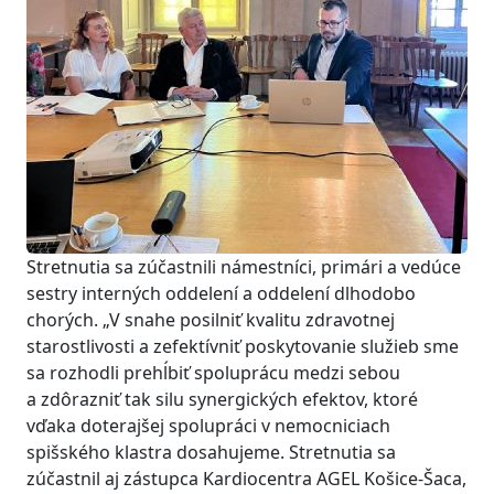
Stretnutia sa zúčastnili námestníci, primári a vedúce
sestry interných oddelení a oddelení dlhodobo
chorých. „V snahe posilniť kvalitu zdravotnej
starostlivosti a zefektívniť poskytovanie služieb sme
sa rozhodli prehĺbiť spoluprácu medzi sebou
a zdôrazniť tak silu synergických efektov, ktoré
vďaka doterajšej spolupráci v nemocniciach
spišského klastra dosahujeme. Stretnutia sa
zúčastnil aj zástupca Kardiocentra AGEL Košice-Šaca,