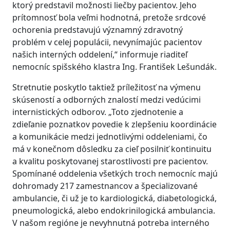
ktorý predstavil možnosti liečby pacientov. Jeho
prítomnosť bola veľmi hodnotná, pretože srdcové
ochorenia predstavujú významný zdravotný
problém v celej populácii, nevynímajúc pacientov
našich interných oddelení,“ informuje riaditeľ
nemocníc spišského klastra Ing. František Lešundák.
Stretnutie poskytlo taktiež príležitosť na výmenu
skúseností a odborných znalostí medzi vedúcimi
internistických odborov. „Toto zjednotenie a
zdieľanie poznatkov povedie k zlepšeniu koordinácie
a komunikácie medzi jednotlivými oddeleniami, čo
má v konečnom dôsledku za cieľ posilniť kontinuitu
a kvalitu poskytovanej starostlivosti pre pacientov.
Spomínané oddelenia všetkých troch nemocníc majú
dohromady 217 zamestnancov a špecializované
ambulancie, či už je to kardiologická, diabetologická,
pneumologická, alebo endokrinilogická ambulancia.
V našom regióne je nevyhnutná potreba interného