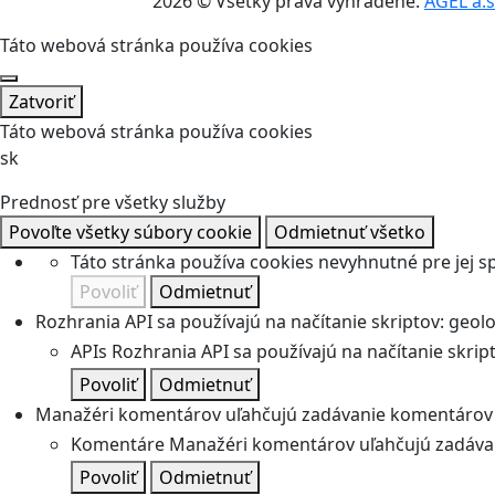
2026 © Všetky práva vyhradené.
AGEL a.s
Táto webová stránka používa cookies
Zatvoriť
Táto webová stránka používa cookies
sk
Prednosť pre všetky služby
Povoľte všetky súbory cookie
Odmietnuť všetko
Táto stránka používa cookies nevyhnutné pre jej 
Povoliť
Odmietnuť
Rozhrania API sa používajú na načítanie skriptov: geolok
APIs
Rozhrania API sa používajú na načítanie skripto
Povoliť
Odmietnuť
Manažéri komentárov uľahčujú zadávanie komentárov 
Komentáre
Manažéri komentárov uľahčujú zadávan
Povoliť
Odmietnuť