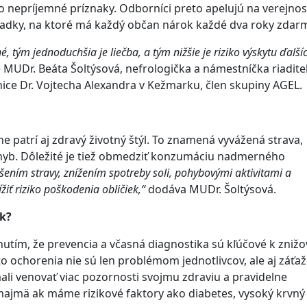
 nepríjemné príznaky. Odborníci preto apelujú na verejnos
liadky, na ktoré má každý občan nárok každé dva roky zdar
, tým jednoduchšia je liečba, a tým nižšie je riziko výskytu ďalší
MUDr. Beáta Šoltýsová, nefrologička a námestníčka riadite
ice Dr. Vojtecha Alexandra v Kežmarku, člen skupiny AGEL.
ne patrí aj zdravý životný štýl. To znamená vyvážená strava,
ohyb. Dôležité je tiež obmedziť konzumáciu nadmerného
šením stravy, znížením spotreby soli, pohybovými aktivitami a
ť riziko poškodenia obličiek,“
dodáva MUDr. Šoltýsová.
ek?
nutím, že prevencia a včasná diagnostika sú kľúčové k zniž
to ochorenia nie sú len problémom jednotlivcov, ale aj záťa
ali venovať viac pozornosti svojmu zdraviu a pravidelne
 najmä ak máme rizikové faktory ako diabetes, vysoký krvný 