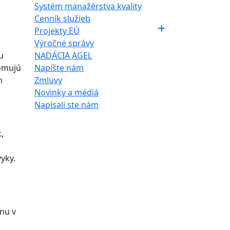
Systém manažérstva kvality
Cenník služieb
Projekty EÚ
Výročné správy
u
NADÁCIA AGEL
domujú
Napíšte nám
h
Zmluvy
Novinky a médiá
Napísali ste nám
,
yky.
nu v