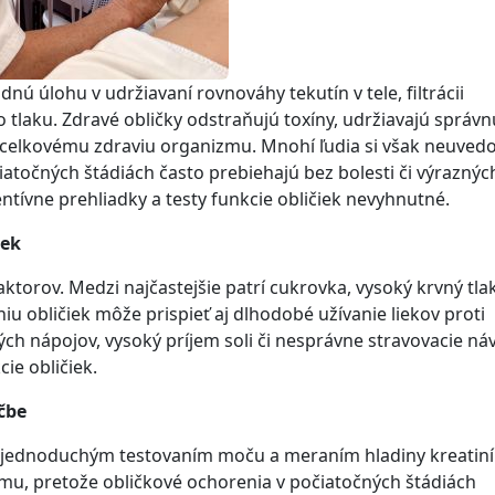
nú úlohu v udržiavaní rovnováhy tekutín v tele, filtrácii
o tlaku. Zdravé obličky odstraňujú toxíny, udržiavajú správn
 k celkovému zdraviu organizmu. Mnohí ľudia si však neuve
iatočných štádiách často prebiehajú bez bolesti či výraznýc
ntívne prehliadky a testy funkcie obličiek nevyhnutné.
iek
aktorov. Medzi najčastejšie patrí cukrovka, vysoký krvný tlak
iu obličiek môže prispieť aj dlhodobé užívanie liekov proti
h nápojov, vysoký príjem soli či nesprávne stravovacie náv
cie obličiek.
čbe
iť jednoduchým testovaním moču a meraním hladiny kreatiní
ému, pretože obličkové ochorenia v počiatočných štádiách