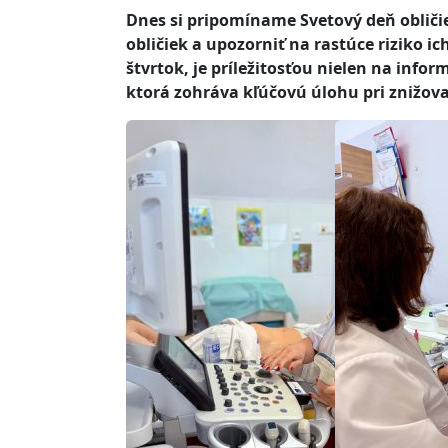
Dnes si pripomíname Svetový deň obličiek
obličiek a upozorniť na rastúce riziko i
štvrtok, je príležitosťou nielen na info
ktorá zohráva kľúčovú úlohu pri znižova