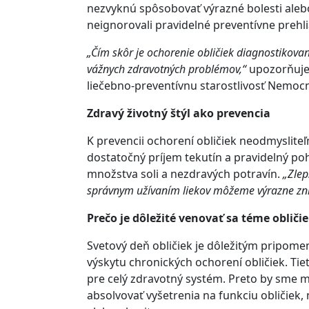
nezvyknú spôsobovať výrazné bolesti alebo
neignorovali pravidelné preventívne preh
„Čím skôr je ochorenie obličiek diagnostikované
vážnych zdravotných problémov,“
upozorňuje 
liečebno-preventívnu starostlivosť Nemocn
Zdravý životný štýl ako prevencia
K prevencii ochorení obličiek neodmysliteľ
dostatočný príjem tekutín a pravidelný p
množstva soli a nezdravých potravín.
„Zlep
správnym užívaním liekov môžeme výrazne zníži
Prečo je dôležité venovať sa téme obliči
Svetový deň obličiek je dôležitým pripome
výskytu chronických ochorení obličiek. Tie
pre celý zdravotný systém. Preto by sme m
absolvovať vyšetrenia na funkciu obličiek,