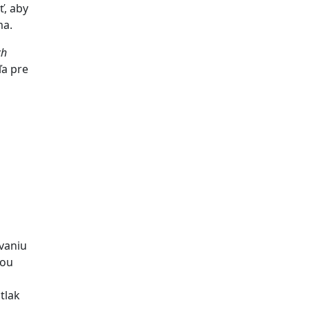
ť, aby
ma.
ch
ľa pre
ovaniu
žou
tlak