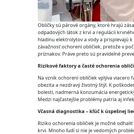
Obličky sú párové orgány, ktoré hrajú zásad
odpadových látok z krvi a regulácii krvnéh
hladinu elektrolytov a vody a prispievajú
závažnosť ochorení obličiek, pretože v poč
príznakov. Práve preto sú pravidelné preve
Rizikové faktory a časté ochorenia oblič
Na vznik ochorení obličiek vplýva viacero f
obezita a nezdravý životný štýl. K poškoden
bolesti, nadmerná konzumácia energetickýc
Medzi najčastejšie problémy patria aj infek
Včasná diagnostika – kľúč k úspešnej lie
Riziko ochorenia obličiek je možné odhal
krvi. Mnoho ľudí si nie je vedomých probl