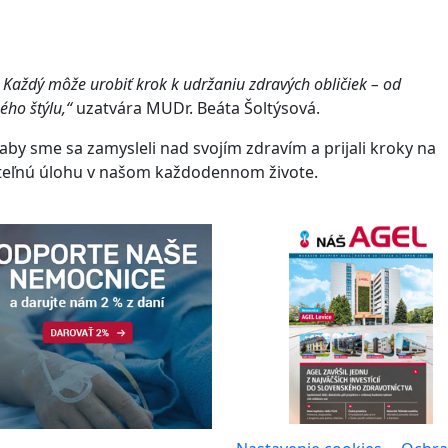
. Každý môže urobiť krok k udržaniu zdravých obličiek – od
ého štýlu,“
uzatvára MUDr. Beáta Šoltýsová.
, aby sme sa zamysleli nad svojím zdravím a prijali kroky na
iteľnú úlohu v našom každodennom živote.