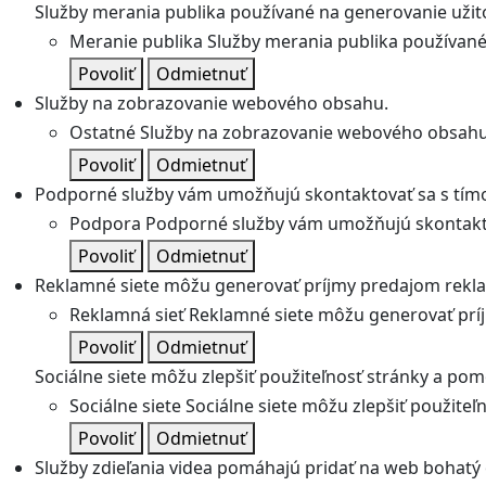
Služby merania publika používané na generovanie užitoč
Meranie publika
Služby merania publika používané 
Povoliť
Odmietnuť
Služby na zobrazovanie webového obsahu.
Ostatné
Služby na zobrazovanie webového obsahu
Povoliť
Odmietnuť
Podporné služby vám umožňujú skontaktovať sa s tímo
Podpora
Podporné služby vám umožňujú skontakto
Povoliť
Odmietnuť
Reklamné siete môžu generovať príjmy predajom rekl
Reklamná sieť
Reklamné siete môžu generovať prí
Povoliť
Odmietnuť
Sociálne siete môžu zlepšiť použiteľnosť stránky a pom
Sociálne siete
Sociálne siete môžu zlepšiť použite
Povoliť
Odmietnuť
Služby zdieľania videa pomáhajú pridať na web bohatý o