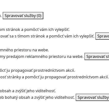
.
Spravovať služby
(0)
m stránok a pomôcť vám ich vylepšiť.
vať sa s tímom stránok a pomôcť vám ich vylepšiť.
Sprav
amného priestoru na webe.
jmy predajom reklamného priestoru na webe.
Spravovať s
ôcť ju propagovať prostredníctvom akcií.
ľnosť stránky a pomôcť ju propagovať prostredníctvom akcií.
bsah a zvýšiť jeho viditeľnosť.
b bohatý obsah a zvýšiť jeho viditeľnosť.
Spravovať služb