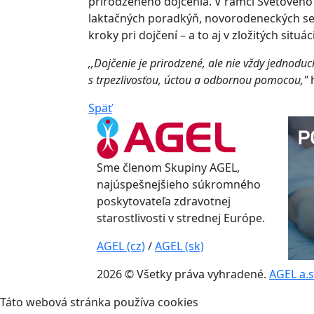
prirodzeného dojčenia. V rámci Svetového 
laktačných poradkýň, novorodeneckých se
kroky pri dojčení – a to aj v zložitých situác
,,Dojčenie je prirodzené, ale nie vždy jednodu
s trpezlivosťou, úctou a odbornou pomocou,"
h
Späť
Sme členom Skupiny AGEL,
najúspešnejšieho súkromného
poskytovateľa zdravotnej
starostlivosti v strednej Európe.
AGEL (cz)
/
AGEL (sk)
2026 © Všetky práva vyhradené.
AGEL a.s
Táto webová stránka používa cookies