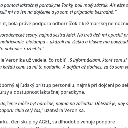
a za pomoci laktačnej poradkyne Tonky, boli malý zázrak. Ale ešte
sili mi ho len na dojčenie a ja som si pripadala bezradná.“
ent, bola práve podpora odborníčok z kežmarskej nemocni
orodenecké sestry, najmä sestra Adel. Na tretí deň mi opuchli pr
nahrievanie, biolampa – ukázali mi všetko a hlavne ma povzbudi
to nakoniec rozbehlo.“
e Veronika už vedela, čo robiť.
„S informáciami, ktoré som si
a každú cenu sa mi to podarilo. A dojčím až dodnes, za čo som v
dborný aj ľudský prístup personálu, najmä pri dojčení po sek
urzy a dostupnosť laktačnej poradkyne.
e dojčenie môže byť náročné, najmä na začiatku. Dôležité je, aby 
poru cítila celý čas,“
uzatvára Veronika.
rku, člen skupiny AGEL, sa dlhodobo venuje podpore