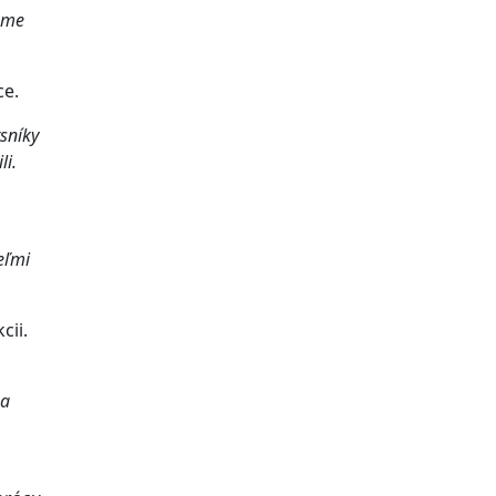
 sme
ce.
sníky
li.
eľmi
cii.
sa