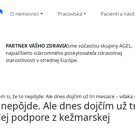
O nemocnici
Pracoviská
Pacienti a návš
PARTNER VÁŠHO ZDRAVIA
Sme súčasťou skupiny AGEL,
najväčšieho súkromného poskytovateľa zdravotnej
starostlivosti v strednej Európe.
om si, že to nepôjde. Ale dnes dojčím už tri mesiace – vďak
 nepôjde. Ale dnes dojčím už tr
lej podpore z kežmarskej