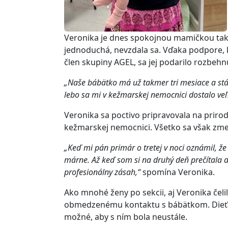
Veronika je dnes spokojnou mamičkou takm
jednoduchá, nevzdala sa. Vďaka podpore, 
člen skupiny AGEL, sa jej podarilo rozbehn
„Naše bábätko má už takmer tri mesiace a st
lebo sa mi v kežmarskej nemocnici dostalo veľ
Veronika sa poctivo pripravovala na prir
kežmarskej nemocnici. Všetko sa však zmen
„Keď mi pán primár o tretej v noci oznámil, že
márne. Až keď som si na druhý deň prečítala 
profesionálny zásah,“
spomína Veronika.
Ako mnohé ženy po sekcii, aj Veronika če
obmedzenému kontaktu s bábätkom. Dieťa 
možné, aby s ním bola neustále.