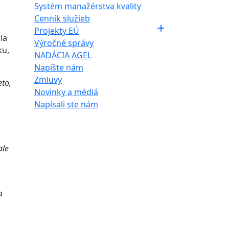
Systém manažérstva kvality
Cenník služieb
Projekty EÚ
la
Výročné správy
ku,
NADÁCIA AGEL
Napíšte nám
Zmluvy
to,
Novinky a médiá
Napísali ste nám
ale
a