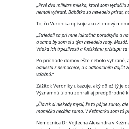
„Prvé dva mililitre mlieka, ktoré som vytlačil
nemali vyhraté. Bábätko sa nevedelo prisať, no
To, čo Veronika opisuje ako zlomový mom
„Striedali sa pri mne laktačná poradkyňa a nov
a sama by som si s tým nevedela rady. Masáž, 
Vďaka ich trpezlivosti a ľudskému prístupu sa 
Po príchode domov ešte nebolo vyhrané, al
odniesla z nemocnice, a s odhodlaním dojčiť z
vďačná.“
Zážitok Veroniky ukazuje, aký dôležitý je o
Významnú úlohu zohrali aj predpôrodné k
„Človek si niekedy myslí, že to pôjde samo, al
mamička necítila sama. V Kežmarku som tú pod
Nemocnica Dr. Vojtecha Alexandra v Kežma