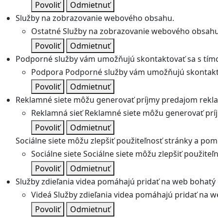
Povoliť
Odmietnuť
Služby na zobrazovanie webového obsahu.
Ostatné
Služby na zobrazovanie webového obsahu
Povoliť
Odmietnuť
Podporné služby vám umožňujú skontaktovať sa s tímo
Podpora
Podporné služby vám umožňujú skontakto
Povoliť
Odmietnuť
Reklamné siete môžu generovať príjmy predajom rekl
Reklamná sieť
Reklamné siete môžu generovať prí
Povoliť
Odmietnuť
Sociálne siete môžu zlepšiť použiteľnosť stránky a pom
Sociálne siete
Sociálne siete môžu zlepšiť použite
Povoliť
Odmietnuť
Služby zdieľania videa pomáhajú pridať na web bohatý o
Videá
Služby zdieľania videa pomáhajú pridať na we
Povoliť
Odmietnuť