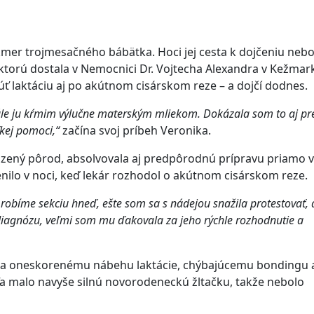
er trojmesačného bábätka. Hoci jej cesta k dojčeniu nebo
ktorú dostala v Nemocnici Dr. Vojtecha Alexandra v Kežmar
úť laktáciu aj po akútnom cisárskom reze – a dojčí dodnes.
ále ju kŕmim výlučne materským mliekom. Dokázala som to aj pre
kej pomoci,“
začína svoj príbeh Veronika.
odzený pôrod, absolvovala aj predpôrodnú prípravu priamo v
ilo v noci, keď lekár rozhodol o akútnom cisárskom reze.
 robíme sekciu hneď, ešte som sa s nádejou snažila protestovať, 
diagnózu, veľmi som mu ďakovala za jeho rýchle rozhodnutie a
lila oneskorenému nábehu laktácie, chýbajúcemu bondingu 
malo navyše silnú novorodeneckú žltačku, takže nebolo