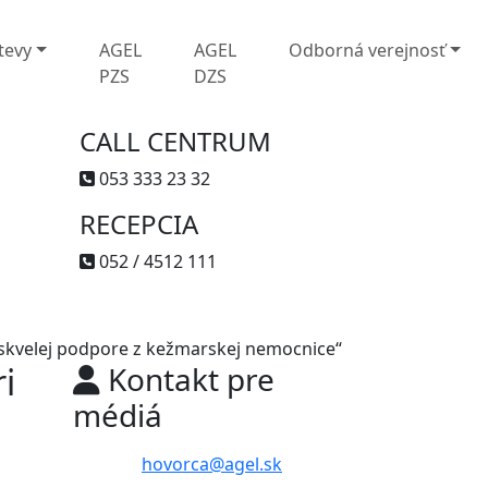
tevy
AGEL
AGEL
Odborná verejnosť
PZS
DZS
CALL CENTRUM
053 333 23 32
RECEPCIA
052 / 4512 111
a skvelej podpore z kežmarskej nemocnice“
i
Kontakt pre
médiá
hovorca@agel.sk