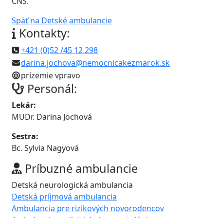
CNS.
Späť na Detské ambulancie
Kontakty:
+421 (0)52 /45 12 298
darina.jochova@nemocnicakezmarok.sk
prízemie vpravo
Personál:
Lekár:
MUDr. Darina Jochová
Sestra:
Bc. Sylvia Nagyová
Príbuzné ambulancie
Detská neurologická ambulancia
Detská príjmová ambulancia
Ambulancia pre rizikových novorodencov