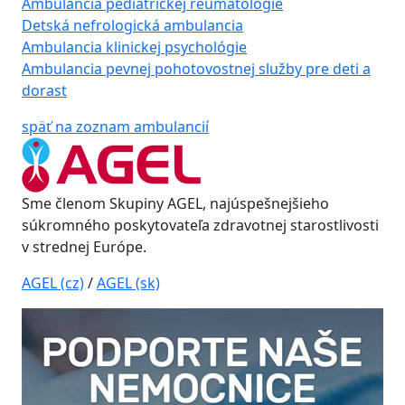
Ambulancia pediatrickej reumatológie
Detská nefrologická ambulancia
Ambulancia klinickej psychológie
Ambulancia pevnej pohotovostnej služby pre deti a
dorast
späť na zoznam ambulancií
Sme členom Skupiny AGEL, najúspešnejšieho
súkromného poskytovateľa zdravotnej starostlivosti
v strednej Európe.
AGEL (cz)
/
AGEL (sk)