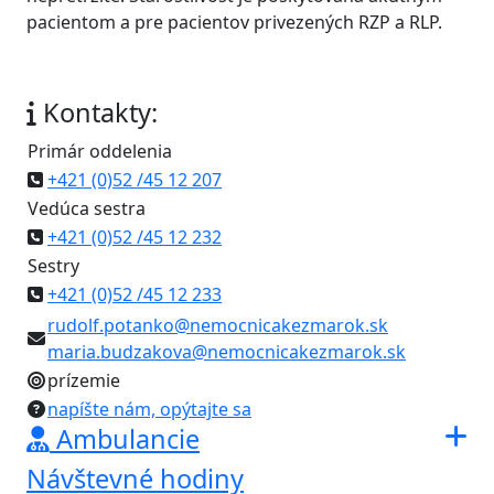
pacientom a pre pacientov privezených RZP a RLP.
Kontakty:
Primár oddelenia
+421 (0)52 /45 12 207
Vedúca sestra
+421 (0)52 /45 12 232
Sestry
+421 (0)52 /45 12 233
rudolf.potanko@nemocnicakezmarok.sk
maria.budzakova@nemocnicakezmarok.sk
prízemie
napíšte nám, opýtajte sa
Ambulancie
Návštevné hodiny