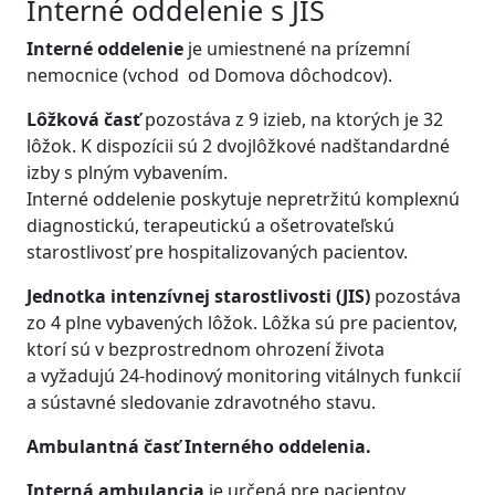
Interné oddelenie s JIS
Interné oddelenie
je umiestnené na prízemní
nemocnice (vchod od Domova dôchodcov).
Lôžková časť
pozostáva z 9 izieb, na ktorých je 32
lôžok. K dispozícii sú 2 dvojlôžkové nadštandardné
izby s plným vybavením.
Interné oddelenie poskytuje nepretržitú komplexnú
diagnostickú, terapeutickú a ošetrovateľskú
starostlivosť pre hospitalizovaných pacientov.
Jednotka intenzívnej starostlivosti (JIS)
pozostáva
zo 4 plne vybavených lôžok. Lôžka sú pre pacientov,
ktorí sú v bezprostrednom ohrození života
a vyžadujú 24-hodinový monitoring vitálnych funkcií
a sústavné sledovanie zdravotného stavu.
Ambulantná časť Interného oddelenia.
Interná ambulancia
je určená pre pacientov