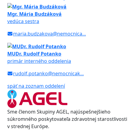
Mgr. Mária Budzáková
vedúca sestra
maria.budzakova@nemocnica...
MUDr. Rudolf Potanko
primár interného oddelenia
rudolf.potanko@nemocnicak...
späť na zoznam oddelení
Sme členom Skupiny AGEL, najúspešnejšieho
súkromného poskytovateľa zdravotnej starostlivosti
v strednej Európe.