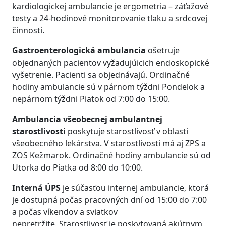
kardiologickej ambulancie je ergometria – záťažové
testy a 24-hodinové monitorovanie tlaku a srdcovej
činnosti.
Gastroenterologická ambulancia
ošetruje
objednaných pacientov vyžadujúicich endoskopické
vyšetrenie. Pacienti sa objednávajú. Ordinačné
hodiny ambulancie sú v párnom týždni Pondelok a
nepárnom týždni Piatok od 7:00 do 15:00.
Ambulancia všeobecnej ambulantnej
starostlivosti
poskytuje starostlivosť v oblasti
všeobecného lekárstva. V starostlivosti má aj ZPS a
ZOS Kežmarok. Ordinačné hodiny ambulancie sú od
Utorka do Piatka od 8:00 do 10:00.
Interná ÚPS
je súčasťou internej ambulancie, ktorá
je dostupná počas pracovných dní od 15:00 do 7:00
a počas víkendov a sviatkov
nepretržite. Starostlivosť je poskytovaná akútnym