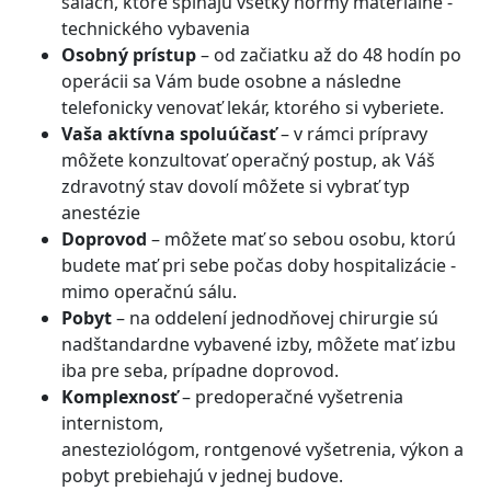
sálach, ktoré spĺňajú všetky normy materiálne -
technického vybavenia
Osobný prístup
–
od začiatku až do 48 hodín po
operácii sa Vám bude osobne a následne
telefonicky venovať lekár, ktorého si vyberiete.
Vaša aktívna spoluúčasť
– v rámci prípravy
môžete konzultovať operačný postup, ak Váš
zdravotný stav dovolí môžete si vybrať typ
anestézie
Doprovod
–
môžete mať so sebou osobu, ktorú
budete mať pri sebe počas doby hospitalizácie -
mimo operačnú sálu.
Pobyt
–
na oddelení jednodňovej chirurgie sú
nadštandardne vybavené izby, môžete mať izbu
iba pre seba, prípadne doprovod.
Komplexnosť
–
predoperačné vyšetrenia
internistom,
anesteziológom, rontgenové vyšetrenia, výkon a
pobyt prebiehajú v jednej budove.