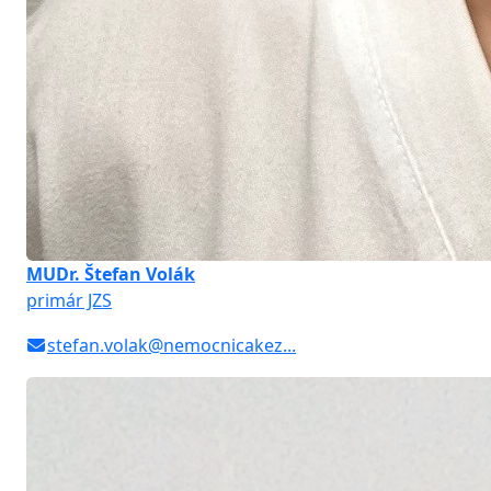
MUDr. Štefan Volák
primár JZS
stefan.volak@nemocnicakez...