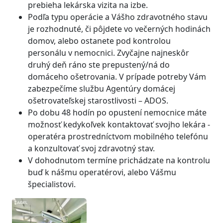
prebieha lekárska vizita na izbe.
Podľa typu operácie a Vášho zdravotného stavu
je rozhodnuté, či pôjdete vo večerných hodinách
domov, alebo ostanete pod kontrolou
personálu v nemocnici. Zvyčajne najneskôr
druhý deň ráno ste prepustený/ná do
domáceho ošetrovania. V prípade potreby Vám
zabezpečíme službu Agentúry domácej
ošetrovateľskej starostlivosti – ADOS.
Po dobu 48 hodín po opustení nemocnice máte
možnosť kedykoľvek kontaktovať svojho lekára -
operatéra prostredníctvom mobilného telefónu
a konzultovať svoj zdravotný stav.
V dohodnutom termíne prichádzate na kontrolu
buď k nášmu operatérovi, alebo Vášmu
špecialistovi.