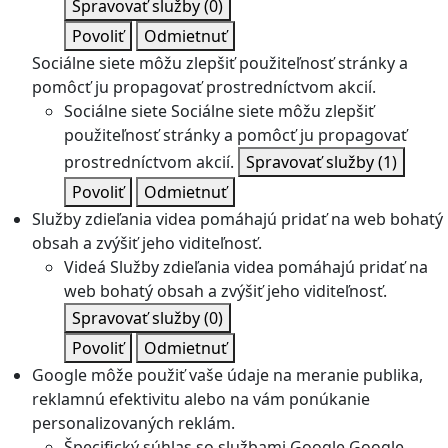
Spravovať služby
(0)
Povoliť
Odmietnuť
Sociálne siete môžu zlepšiť použiteľnosť stránky a
pomôcť ju propagovať prostredníctvom akcií.
Sociálne siete
Sociálne siete môžu zlepšiť
použiteľnosť stránky a pomôcť ju propagovať
prostredníctvom akcií.
Spravovať služby
(1)
Povoliť
Odmietnuť
Služby zdieľania videa pomáhajú pridať na web bohatý
obsah a zvýšiť jeho viditeľnosť.
Videá
Služby zdieľania videa pomáhajú pridať na
web bohatý obsah a zvýšiť jeho viditeľnosť.
Spravovať služby
(0)
Povoliť
Odmietnuť
Google môže použiť vaše údaje na meranie publika,
reklamnú efektivitu alebo na vám ponúkanie
personalizovaných reklám.
Špecifický súhlas so službami Google
Google