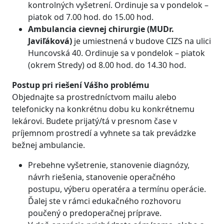
kontrolných vyšetrení. Ordinuje sa v pondelok –
piatok od 7.00 hod. do 15.00 hod.
Ambulancia cievnej chirurgie (MUDr.
Javiľáková)
je umiestnená v budove CIZS na ulici
Huncovská 40. Ordinuje sa v pondelok – piatok
(okrem Stredy) od 8.00 hod. do 14.30 hod.
Postup pri riešení Vášho problému
Objednajte sa prostredníctvom mailu alebo
telefonicky na konkrétnu dobu ku konkrétnemu
lekárovi. Budete prijatý/tá v presnom čase v
príjemnom prostredí a vyhnete sa tak prevádzke
bežnej ambulancie.
Prebehne vyšetrenie, stanovenie diagnózy,
návrh riešenia, stanovenie operačného
postupu, výberu operatéra a termínu operácie.
Ďalej ste v rámci edukačného rozhovoru
poučený o predoperačnej príprave.