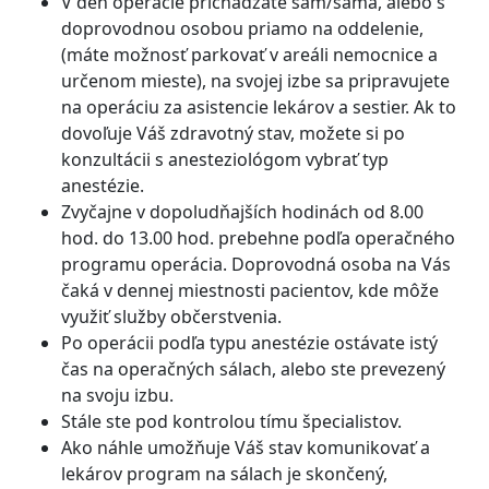
V deň operácie prichádzate sám/sama, alebo s
doprovodnou osobou priamo na oddelenie,
(máte možnosť parkovať v areáli nemocnice a
určenom mieste), na svojej izbe sa pripravujete
na operáciu za asistencie lekárov a sestier. Ak to
dovoľuje Váš zdravotný stav, možete si po
konzultácii s anesteziológom vybrať typ
anestézie.
Zvyčajne v dopoludňajších hodinách od 8.00
hod. do 13.00 hod. prebehne podľa operačného
programu operácia. Doprovodná osoba na Vás
čaká v dennej miestnosti pacientov, kde môže
využiť služby občerstvenia.
Po operácii podľa typu anestézie ostávate istý
čas na operačných sálach, alebo ste prevezený
na svoju izbu.
Stále ste pod kontrolou tímu špecialistov.
Ako náhle umožňuje Váš stav komunikovať a
lekárov program na sálach je skončený,