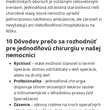
medicínskych oboroch je súčasným celosvetovým
trendom. Jednodňová zdravotná starostlivosť rieši
chorobné stavy, ktoré nemožno vyriešiť
jednorazovou návštevou ambulancie, ale zároveň si
nevyžadujú ani niekoľkodňovú hospitalizáciu na
lôžku.
10 Dôvodov prečo sa rozhodnúť
pre jednodňovú chirurgiu v našej
nemocnici
Rýchlosť
–
máte možnosť stanoviť si termín
operácie, domov odchádzate v deň operácie,
alebo na druhý deň
Profesionalita
– Jednodňová chirurgia
disponuje tímom skúsených lekárov sestier
a inštrumentárok s dlhodobou praxou (viď
špecializácie)
Zázemie
–
výkony robíme na troch operačných