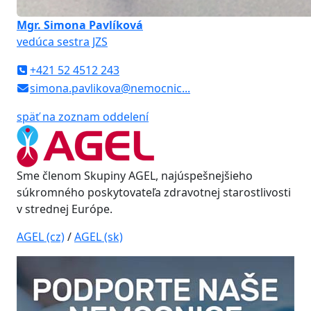
Mgr. Simona Pavlíková
vedúca sestra JZS
+421 52 4512 243
simona.pavlikova@nemocnic...
späť na zoznam oddelení
Sme členom Skupiny AGEL, najúspešnejšieho
súkromného poskytovateľa zdravotnej starostlivosti
v strednej Európe.
AGEL (cz)
/
AGEL (sk)