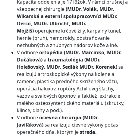
Kapacita oddelenia je 17 lôžok. V rámci brušnej a
všeobecnej chirurgie
(MUDr. Volák, MUDr.
Wikarská a externí spolupracovníci MUDr.
Derco, MUDr. Ulbricht, MUDr.
Mojžiš)
operujeme kŕčové žily, karpálny tunel,
hernie (pruh), hemoroidy, odstraňovanie
nezhubných a zhubných nádorov kože a iné.
V odbore
ortopédia (MUDr. Marcinko, MUDr.
Dučáková)
a
traumatológia
(MUDr.
Holešovský, MUDr. Sedlák MUDr. Korenek)
sa
realizujú artroskopické výkony na kolene a
ramene, plastika predného skríženého väzu,
operácia haluxov, ruptúry Achillovej šľachy,
väzov a svalových úponov, a taktiež extrakcie
malého osteosyntentického materiálu (skrutky,
klince, dlahy a pod.).
V odbore
ocievna chirurgia (MUDr.
Javiľáková)
sa realizujú cievne výkony počas
operačného dňa, ktorým je
streda.