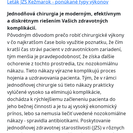
Leták JZS Kežmarok - ponúkané typy výkonov
Jednodňová chirurgia je moderným, efektívnym
a diskrétnym riešením Vašich zdravotných
komplikácií.
Pôvodným dôvodom prečo robiť chirurgické výkony
v čo najkratšom čase bolo využitie poznatku, že čím
kratší čas strávi pacient v zdravotníckom zariadení,
tým menšia je pravdepodobnosť, že získa ďalšie
ochorenie z tochto prostredia, tzv. nozokomiálnu
nákazu. Tieto nákazy výrazne komplikujú proces
hojenia a uzdravovania pacienta. Tým, že v rámci
jednodňovej chirurgie sú tieto nákazy prakticky
vylúčené vysoko sa eliminujú komplikácie,
dochádza k rýchlejšiemu začleneniu pacienta do
jeho bežnej činnosti a je tu aj vysoký ekonomický
prínos, lebo sa nemusia liečiť uvedené nozokomiálne
nákazy - spravidla antibiotikami. Poskytovanie
jednodňovej zdravotnej starostlivosti (JZS) v rôznych