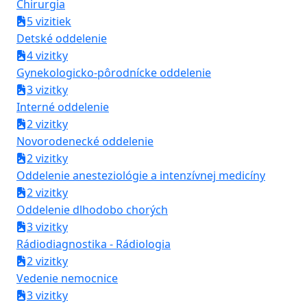
Chirurgia
5 vizitiek
Detské oddelenie
4 vizitky
Gynekologicko-pôrodnícke oddelenie
3 vizitky
Interné oddelenie
2 vizitky
Novorodenecké oddelenie
2 vizitky
Oddelenie anesteziológie a intenzívnej medicíny
2 vizitky
Oddelenie dlhodobo chorých
3 vizitky
Rádiodiagnostika - Rádiologia
2 vizitky
Vedenie nemocnice
3 vizitky