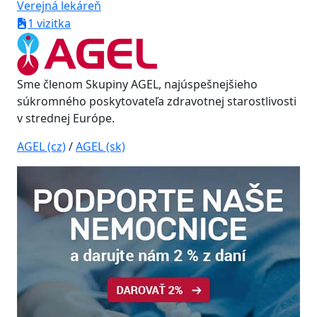
Verejná lekáreň
1 vizitka
Sme členom Skupiny AGEL, najúspešnejšieho
súkromného poskytovateľa zdravotnej starostlivosti
v strednej Európe.
AGEL (cz)
/
AGEL (sk)