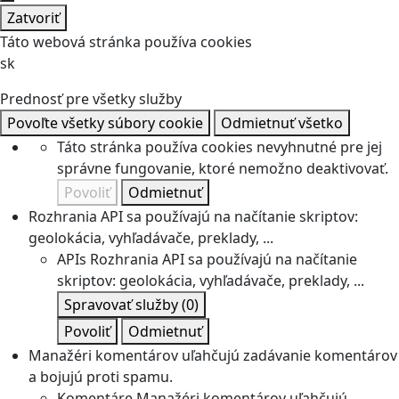
Zatvoriť
Táto webová stránka používa cookies
sk
Prednosť pre všetky služby
Povoľte všetky súbory cookie
Odmietnuť všetko
Táto stránka používa cookies nevyhnutné pre jej
správne fungovanie, ktoré nemožno deaktivovať.
Povoliť
Odmietnuť
Rozhrania API sa používajú na načítanie skriptov:
geolokácia, vyhľadávače, preklady, ...
APIs
Rozhrania API sa používajú na načítanie
skriptov: geolokácia, vyhľadávače, preklady, ...
Spravovať služby
(0)
Povoliť
Odmietnuť
Manažéri komentárov uľahčujú zadávanie komentárov
a bojujú proti spamu.
Komentáre
Manažéri komentárov uľahčujú