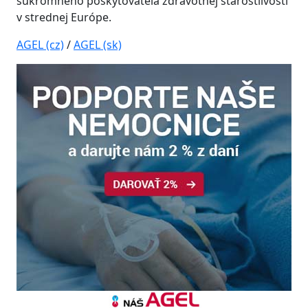
súkromného poskytovateľa zdravotnej starostlivosti
v strednej Európe.
AGEL (cz)
/
AGEL (sk)